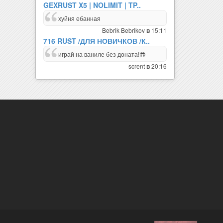
GEXRUST X5 | NOLIMIT | TP..
хуйня ебанная
Bebrik Bebrikov
15:11
в
716 RUST /ДЛЯ НОВИЧКОВ /К..
играй на ваниле без доната!😎
scrent
20:16
в