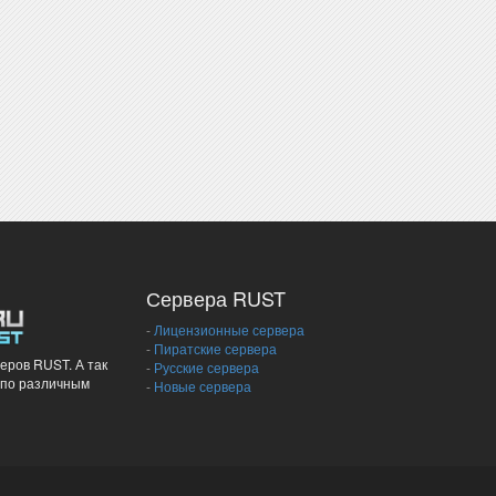
Сервера RUST
-
Лицензионные сервера
-
Пиратские сервера
еров RUST. А так
-
Русские сервера
 по различным
-
Новые сервера