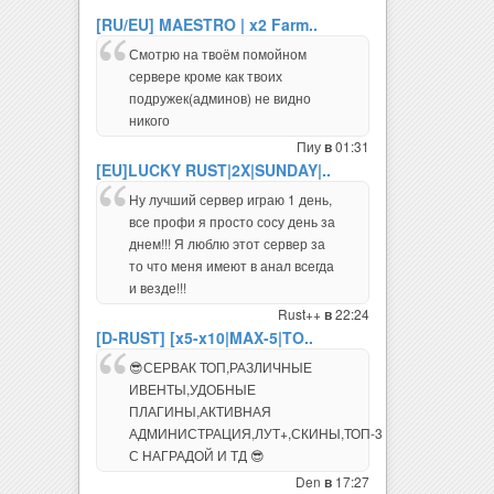
[RU/EU] MAESTRO | x2 Farm..
Смотрю на твоём помойном
сервере кроме как твоих
подружек(админов) не видно
никого
Пиу
01:31
в
[EU]LUCKY RUST|2X|SUNDAY|..
Ну лучший сервер играю 1 день,
все профи я просто сосу день за
днем!!! Я люблю этот сервер за
то что меня имеют в анал всегда
и везде!!!
Rust++
22:24
в
[D-RUST] [x5-x10|MAX-5|TO..
😎СЕРВАК ТОП,РАЗЛИЧНЫЕ
ИВЕНТЫ,УДОБНЫЕ
ПЛАГИНЫ,АКТИВНАЯ
АДМИНИСТРАЦИЯ,ЛУТ+,СКИНЫ,ТОП-3
С НАГРАДОЙ И ТД 😎
Den
17:27
в