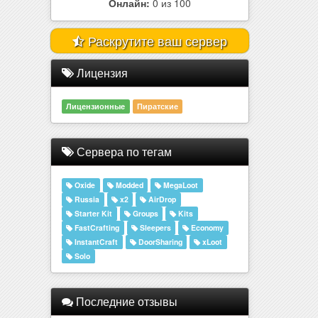
Онлайн:
0 из 100
Раскрутите ваш сервер
Лицензия
Лицензионные
Пиратские
Сервера по тегам
Oxide
Modded
MegaLoot
Russia
x2
AirDrop
Starter Kit
Groups
Kits
FastCrafting
Sleepers
Economy
InstantCraft
DoorSharing
xLoot
Solo
Последние отзывы