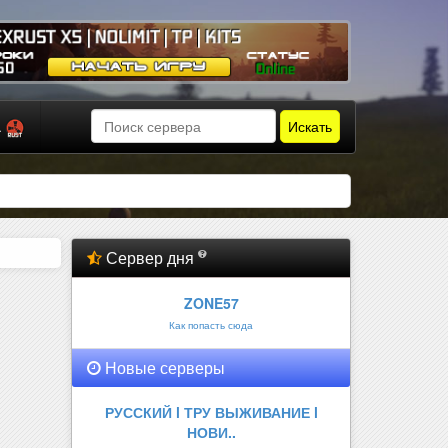
Искать
а
Сервер дня
ZONE57
Как попасть сюда
Новые серверы
РУССКИЙ l ТРУ ВЫЖИВАНИЕ l
НОВИ..