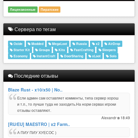
Лицензионные
Пиратские
Сервера по тегам
Oxide
Modded
MegaLoot
Russia
x2
AirDrop
Starter Kit
Groups
Kits
FastCrafting
Sleepers
Economy
InstantCraft
DoorSharing
xLoot
Solo
Последние отзывы
Blaze Rust - x10/x50 | No..
Если админ сам оставляет комменты, типа сервер хорош
и т.п., то лучше туда не заходить.На норм сервах игроки
отзывы оставляют.
Alexandr
18:49
в
[RU/EU] MAESTRO | x2 Farm..
А ПИУ ПИУ ХУЕСОС )