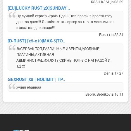
КЛАЦ КЛАЦ
03:29
в
[EU]LUCKY RUST|2X|SUNDAY|..
Ну лучший сервер играю 1 день, все профи я просто сосу
день за днем!!! Я люблю этот сервер за то что меня имеют
в анал всегда и везде!!!
Rust++
22:24
в
[D-RUST] [x5-x10|MAX-5|TO..
😎СЕРВАК ТОП,РАЗЛИЧНЫЕ ИВЕНТЫ,УДОБНЫЕ
ПЛАГИНЫ,АКТИВНАЯ
АДМИНИСТРАЦИЯ,ЛУТ+,СКИНЫ,ТОП-3 С НАГРАДОЙ И
ТД 😎
Den
17:27
в
GEXRUST X5 | NOLIMIT | TP..
хуйня ебанная
Bebrik Bebrikov
15:11
в