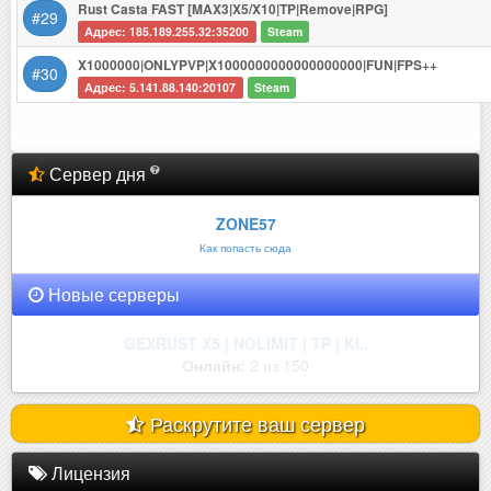
Rust Casta FAST [MAX3|X5/X10|TP|Remove|RPG]
#29
Адрес: 185.189.255.32:35200
Steam
X1000000|ONLYPVP|X1000000000000000000|FUN|FPS++
#30
Адрес: 5.141.88.140:20107
Steam
Сервер дня
ZONE57
Как попасть сюда
Новые серверы
GEXRUST X5 | NOLIMIT | TP | KI..
Онлайн:
2 из 150
Раскрутите ваш сервер
Лицензия