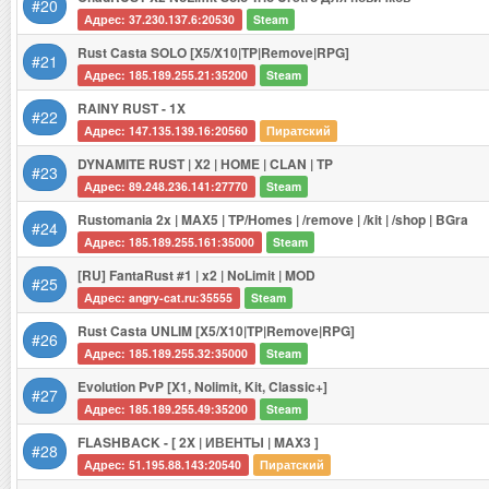
#20
Адрес: 37.230.137.6:20530
Steam
Rust Casta SOLO [X5/X10|TP|Remove|RPG]
#21
Адрес: 185.189.255.21:35200
Steam
RAINY RUST - 1X
#22
Адрес: 147.135.139.16:20560
Пиратский
DYNAMITE RUST | X2 | HOME | CLAN | TP
#23
Адрес: 89.248.236.141:27770
Steam
Rustomania 2x | MAX5 | TP/Homes | /remove | /kit | /shop | BGra
#24
Адрес: 185.189.255.161:35000
Steam
[RU] FantaRust #1 | x2 | NoLimit | MOD
#25
Адрес: angry-cat.ru:35555
Steam
Rust Casta UNLIM [X5/X10|TP|Remove|RPG]
#26
Адрес: 185.189.255.32:35000
Steam
Evolution PvP [X1, Nolimit, Kit, Classic+]
#27
Адрес: 185.189.255.49:35200
Steam
FLASHBACK - [ 2X | ИВЕНТЫ | MAX3 ]
#28
Адрес: 51.195.88.143:20540
Пиратский