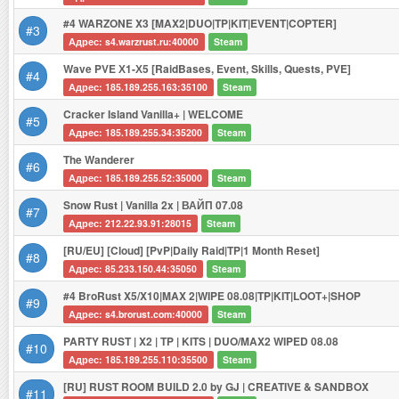
#4 WARZONE X3 [MAX2|DUO|TP|KIT|EVENT|COPTER]
#3
Адрес: s4.warzrust.ru:40000
Steam
Wave PVE Х1-Х5 [RaidBases, Event, Skills, Quests, PVE]
#4
Адрес: 185.189.255.163:35100
Steam
Cracker Island Vanilla+ | WELCOME
#5
Адрес: 185.189.255.34:35200
Steam
The Wanderer
#6
Адрес: 185.189.255.52:35000
Steam
Snow Rust | Vanilla 2x | ВАЙП 07.08
#7
Адрес: 212.22.93.91:28015
Steam
[RU/EU] [Cloud] [PvP|Daily Raid|TP|1 Month Reset]
#8
Адрес: 85.233.150.44:35050
Steam
#4 BroRust X5/X10|MAX 2|WIPE 08.08|TP|KIT|LOOT+|SHOP
#9
Адрес: s4.brorust.com:40000
Steam
PARTY RUST | X2 | TP | KITS | DUO/MAX2 WIPED 08.08
#10
Адрес: 185.189.255.110:35500
Steam
[RU] RUST ROOM BUILD 2.0 by GJ | CREATIVE & SANDBOX
#11