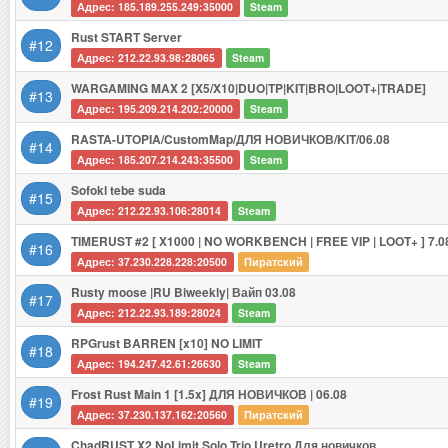
Адрес: 185.189.255.249:35000
Steam
Rust START Server
#12
Адрес: 212.22.93.98:28065
Steam
WARGAMING MAX 2 [X5/X10|DUO|TP|KIT|BRO|LOOT+|TRADE]
#13
Адрес: 195.209.214.202:20000
Steam
RASTA-UTOPIA/CustomMap/ДЛЯ НОВИЧКОВ/KIT/06.08
#14
Адрес: 185.207.214.243:35500
Steam
Sofokl tebe suda
#15
Адрес: 212.22.93.106:28014
Steam
TIMERUST #2 [ X1000 | NO WORKBENCH | FREE VIP | LOOT+ ] 7.0
#16
Адрес: 37.230.228.228:20500
Пиратский
Rusty moose |RU Biweekly| Вайп 03.08
#17
Адрес: 212.22.93.189:28024
Steam
RPGrust BARREN [x10] NO LIMIT
#18
Адрес: 194.247.42.61:26630
Steam
Frost Rust Main 1 [1.5x] ДЛЯ НОВИЧКОВ | 06.08
#19
Адрес: 37.230.137.162:20560
Пиратский
ChadRUST X2 NoLimit Solo Trio Uretro Для новичков