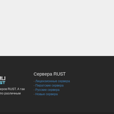
Сервера RUST
-
Лицензионные сервера
-
Пиратские сервера
еров RUST. А так
-
Русские сервера
 по различным
-
Новые сервера