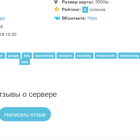
Размер карты:
3500м.
Рейтинг:
голосов
0
app
ВКонтакте:
https
39
18:10:20
kit
groups
kits
fastcrafting
sleepers
economy
instantcraft
doorsharing
solo
тзывы о сервере
Написать отзыв