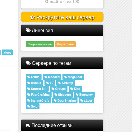
Раскрутите ваш сервер
Лицензия
Лицензионные
Пиратские
xloot
Сервера по тегам
Oxide
Modded
MegaLoot
Russia
x2
AirDrop
Starter Kit
Groups
Kits
FastCrafting
Sleepers
Economy
InstantCraft
DoorSharing
xLoot
Solo
Последние отзывы