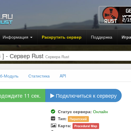
Информация
Раскрутить сервер
Поддержка
Игр
 ] - Сервер Rust
Сервера Rust
б-Модуль
Статистика
API
одождите 10 сек.
Подключиться к серверу
Статус сервера:
Онлайн
Тип:
Пиратский
Карта:
Procedural Map