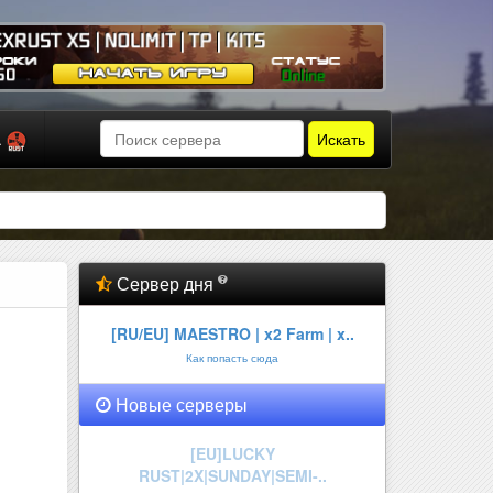
Искать
а
Сервер дня
[RU/EU] MAESTRO | x2 Farm | x..
Как попасть сюда
Новые серверы
GEXRUST X5 | NOLIMIT | TP | KI..
Онлайн:
2 из 150