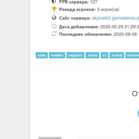
FPS сервера:
127
Рекорд игроков:
3 игрок(ов)
Сайт сервера:
skyrustx2.gamestores.
Дата добавления:
2026-05-29 21:29:
Последнее обновление:
2026-08-08 
oxide
modded
megaloot
russia
x2
airdrop
starter
О