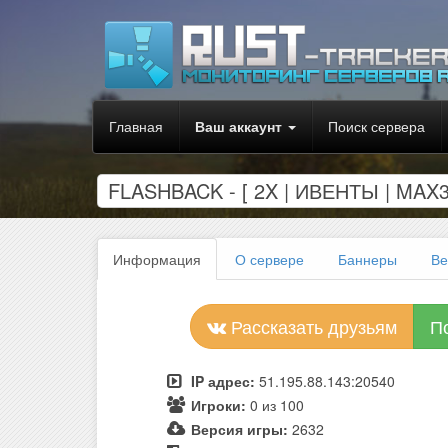
Главная
Ваш аккаунт
Поиск сервера
FLASHBACK - [ 2X | ИВЕНТЫ | MAX3
Информация
О сервере
Баннеры
Ве
Рассказать друзьям
П
IP адрес:
51.195.88.143:20540
Игроки:
0 из 100
Версия игры:
2632