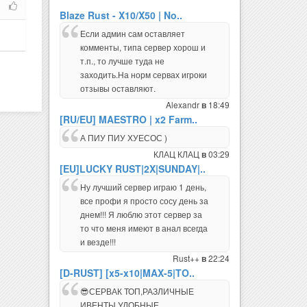
Blaze Rust - X10/X50 | No..
Если админ сам оставляет
комменты, типа сервер хорош и
т.п., то лучше туда не
заходить.На норм сервах игроки
отзывы оставляют.
Alexandr
18:49
в
[RU/EU] MAESTRO | x2 Farm..
А ПИУ ПИУ ХУЕСОС )
КЛАЦ КЛАЦ
03:29
в
[EU]LUCKY RUST|2X|SUNDAY|..
Ну лучший сервер играю 1 день,
все профи я просто сосу день за
днем!!! Я люблю этот сервер за
то что меня имеют в анал всегда
и везде!!!
Rust++
22:24
в
[D-RUST] [x5-x10|MAX-5|TO..
😎СЕРВАК ТОП,РАЗЛИЧНЫЕ
ИВЕНТЫ,УДОБНЫЕ
ПЛАГИНЫ,АКТИВНАЯ