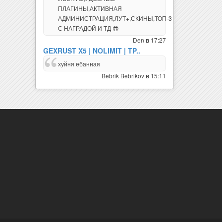
АДМИНИСТРАЦИЯ,ЛУТ+,СКИНЫ,ТОП-3
С НАГРАДОЙ И ТД 😎
Den
17:27
в
GEXRUST X5 | NOLIMIT | TP..
хуйня ебанная
Bebrik Bebrikov
15:11
в