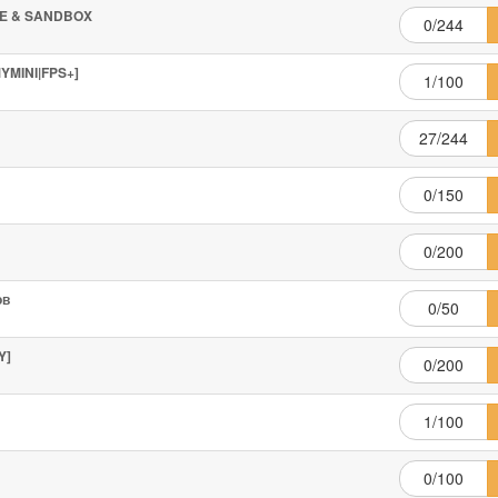
IVE & SANDBOX
0/244
YMINI|FPS+]
1/100
27/244
0/150
0/200
ов
0/50
Y]
0/200
1/100
0/100