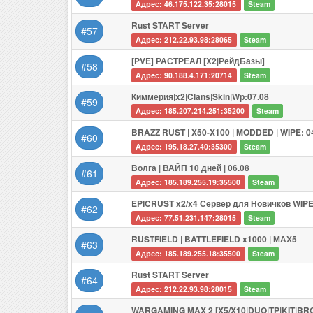
Адрес: 46.175.122.35:28015
Steam
Rust START Server
#57
Адрес: 212.22.93.98:28065
Steam
[PVE] РАСТРЕАЛ [X2|РейдБазы]
#58
Адрес: 90.188.4.171:20714
Steam
Киммерия|x2|Clans|Skin|Wp:07.08
#59
Адрес: 185.207.214.251:35200
Steam
BRAZZ RUST | X50-X100 | MODDED | WIPE: 0
#60
Адрес: 195.18.27.40:35300
Steam
Волга | ВАЙП 10 дней | 06.08
#61
Адрес: 185.189.255.19:35500
Steam
EPICRUST x2/x4 Сервер для Новичков WIPE
#62
Адрес: 77.51.231.147:28015
Steam
RUSTFIELD | BATTLEFIELD x1000 | МАХ5
#63
Адрес: 185.189.255.18:35500
Steam
Rust START Server
#64
Адрес: 212.22.93.98:28015
Steam
WARGAMING MAX 2 [X5/X10|DUO|TP|KIT|BR