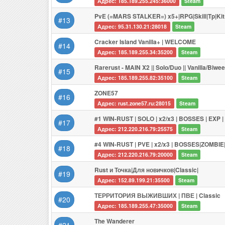
Адрес: 185.189.255.245:36000
Steam
PvE (=MARS STALKER=) x5+|RPG|Skill|Tp|Kit
#13
Адрес: 95.31.130.21:28018
Steam
Cracker Island Vanilla+ | WELCOME
#14
Адрес: 185.189.255.34:35200
Steam
Rarerust - MAIN X2 || Solo/Duo || Vanilla/Biwee
#15
Адрес: 185.189.255.82:35100
Steam
ZONE57
#16
Адрес: rust.zone57.ru:28015
Steam
#1 WIN-RUST | SOLO | x2/x3 | BOSSES | EXP
#17
Адрес: 212.220.216.79:25575
Steam
#4 WIN-RUST | PVE | x2/x3 | BOSSES|ZOMB
#18
Адрес: 212.220.216.79:20000
Steam
Rust и Точка|Для новичков|Classic|
#19
Адрес: 152.89.199.21:35500
Steam
ТЕРРИТОРИЯ ВЫЖИВШИХ | ПВЕ | Classic
#20
Адрес: 185.189.255.47:35000
Steam
The Wanderer