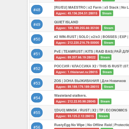
[RU/EU] MAESTRO | x2 Farm | x5 Stack | No L
#48
Адрес: 45.136.204.51:28015
Steam
QUIET ISLAND
#49
Адрес: 185.189.255.66:35100
Steam
#2 WIN-RUST | SOLO | x2/x3 | BOSSES | EXP
#50
Адрес: 212.220.216.79:50000
Steam
PvE | TEAMRUST | KITS | RAID BAS| РАЙ Д
#51
Адрес: 89.207.66.19:28022
Steam
РОССИЯ / КЛАССИКА X2 / THIS IS RUST! (07.
#52
Адрес: 1.thisisrust.ru:28015
Steam
ZOS | ЗОНА ВЫЖИВАНИЯ | Для Новичков
#53
Адрес: 89.189.179.189:28015
Steam
Wasteland stalkers.
#54
Адрес: 212.22.93.98:28045
Steam
![DUO] MINSK / RUST | X2 | TP | ECONOMICS
#55
Адрес: 93.125.2.12:28015
Steam
RustyEgg No Wipe | No Offline Raid | Protect
#56