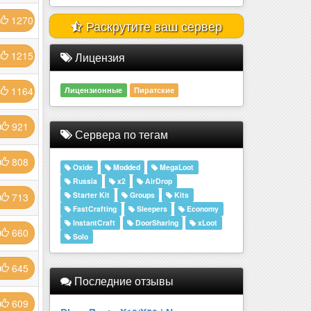
1270
Раскрутите ваш сервер
1215
Лицензия
1164
Лицензионные
Пиратские
921
Сервера по тегам
808
Oxide
Modded
MegaLoot
Russia
x2
AirDrop
Starter Kit
Groups
Kits
713
FastCrafting
Sleepers
Economy
InstantCraft
DoorSharing
xLoot
660
Solo
645
Последние отзывы
609