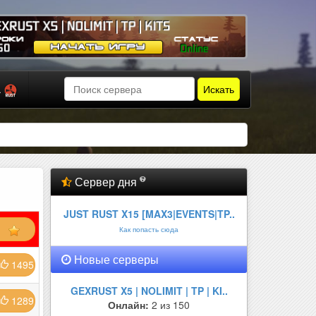
Искать
а
Сервер дня
JUST RUST X15 [MAX3|EVENTS|TP..
Как попасть сюда
Новые серверы
1495
GEXRUST X5 | NOLIMIT | TP | KI..
1289
Онлайн:
2 из 150