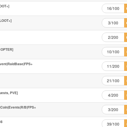
OOT+]
16/100
LOOT+]
3/100
2/200
COPTER]
10/100
Event|RaidBase|FPS+
11/200
21/100
uests, PVE]
4/200
|Coin|Events|R/B|FPS+
3/200
08
39/100