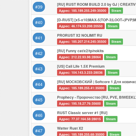
[RU] RUST ROOM BUILD 2.0 by GJ | CREAT
#39
Адрес: 185.189.255.249:35000
Steam
[D-RUST] [x5-x10|MAX-5|TOP-3|LOOT+|PVP|M
#40
Адрес: 46.174.53.208:20550
Steam
PRORUST X2 NOLIMIT RU
#41
Адрес: 185.207.214.245:35500
Steam
[RU] Funny cat/x2/tp/nokits
#42
Адрес: 212.22.93.98:28064
Steam
[US] Cali Life 1.5X Premium
#43
Адрес: 104.143.3.233:28036
Steam
[RU] МОСКОВСКИЙ | Softcore 1 Для новичк
#44
Адрес: 185.189.255.41:35000
Steam
Prophecy - Пророчество [RU, PVE, BIWEEKL
#45
Адрес: 195.18.27.76:35600
Steam
RUST Classic server #1 [RU]
#46
Адрес: 77.37.164.58:28015
Steam
Watter Rust X2
#47
Адрес: 185.189.255.68:35000
Steam