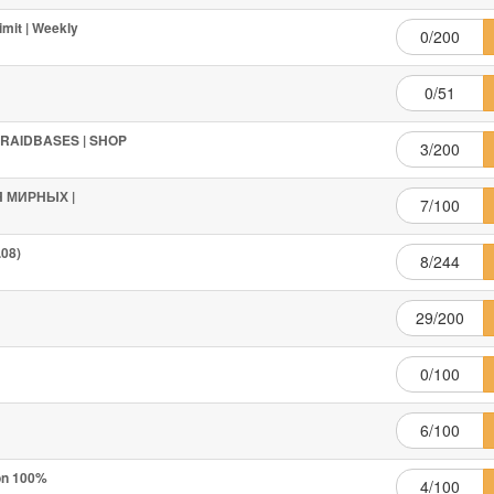
imit | Weekly
0/200
0/51
 | RAIDBASES | SHOP
3/200
ЛЯ МИРНЫХ |
7/100
08)
8/244
29/200
0/100
6/100
ion 100%
4/100