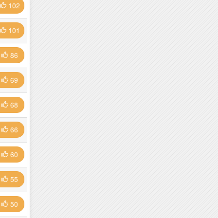
102
101
86
69
68
66
60
55
50