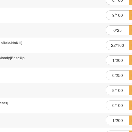
0/100
9/100
0/25
oRaid/NoKill]
22/100
|Bloody|BaseUp
1/200
0/250
8/100
eset]
0/100
1/200