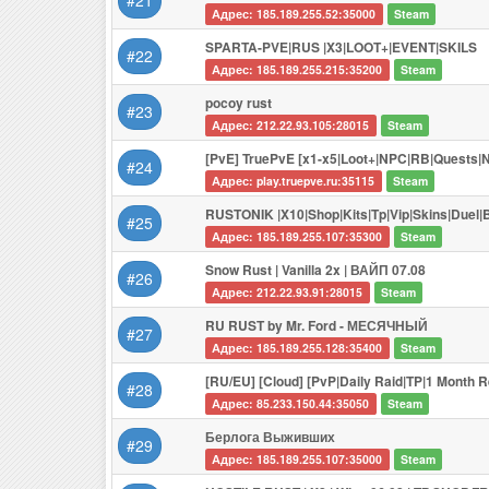
#21
Адрес: 185.189.255.52:35000
Steam
SPARTA-PVE|RUS |X3|LOOT+|EVENT|SKILS
#22
Адрес: 185.189.255.215:35200
Steam
pocoy rust
#23
Адрес: 212.22.93.105:28015
Steam
[PvE] TruePvE [x1-x5|Loot+|NPC|RB|Quests|N
#24
Адрес: play.truepve.ru:35115
Steam
RUSTONIK |X10|Shop|Kits|Tp|Vip|Skins|Duel
#25
Адрес: 185.189.255.107:35300
Steam
Snow Rust | Vanilla 2x | ВАЙП 07.08
#26
Адрес: 212.22.93.91:28015
Steam
RU RUST by Mr. Ford - МЕСЯЧНЫЙ
#27
Адрес: 185.189.255.128:35400
Steam
[RU/EU] [Cloud] [PvP|Daily Raid|TP|1 Month R
#28
Адрес: 85.233.150.44:35050
Steam
Берлога Выживших
#29
Адрес: 185.189.255.107:35000
Steam