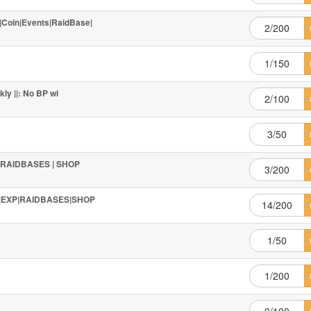
|Coin|Events|RaidBase|
2/200
1/150
kly ||: No BP wi
2/100
3/50
 | RAIDBASES | SHOP
3/200
IE|EXP|RAIDBASES|SHOP
14/200
1/50
1/200