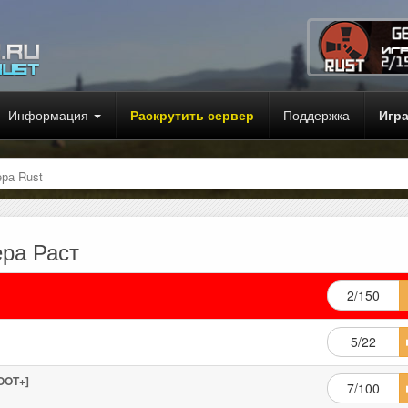
Информация
Раскрутить сервер
Поддержка
Игр
ра Rust
ра Раст
2/150
5/22
OOT+]
7/100