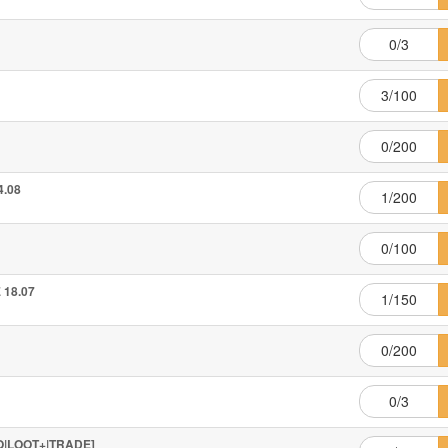
0/3
3/100
0/200
4.08
1/200
0/100
 18.07
1/150
0/200
0/3
O|LOOT+|TRADE]