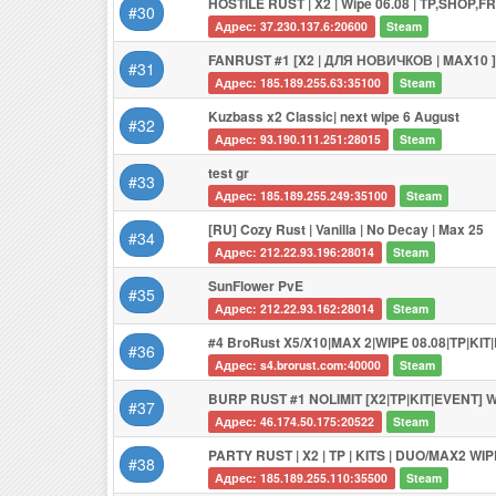
HOSTILE RUST | X2 | Wipe 06.08 | TP,SHOP,F
#30
Адрес: 37.230.137.6:20600
Steam
FANRUST #1 [X2 | ДЛЯ НОВИЧКОВ | MAX10 ]
#31
Адрес: 185.189.255.63:35100
Steam
Kuzbass x2 Classic| next wipe 6 August
#32
Адрес: 93.190.111.251:28015
Steam
test gr
#33
Адрес: 185.189.255.249:35100
Steam
[RU] Cozy Rust | Vanilla | No Decay | Max 25
#34
Адрес: 212.22.93.196:28014
Steam
SunFlower PvE
#35
Адрес: 212.22.93.162:28014
Steam
#4 BroRust X5/X10|MAX 2|WIPE 08.08|TP|KI
#36
Адрес: s4.brorust.com:40000
Steam
BURP RUST #1 NOLIMIT [X2|TP|KIT|EVENT] W
#37
Адрес: 46.174.50.175:20522
Steam
PARTY RUST | X2 | TP | KITS | DUO/MAX2 WIP
#38
Адрес: 185.189.255.110:35500
Steam