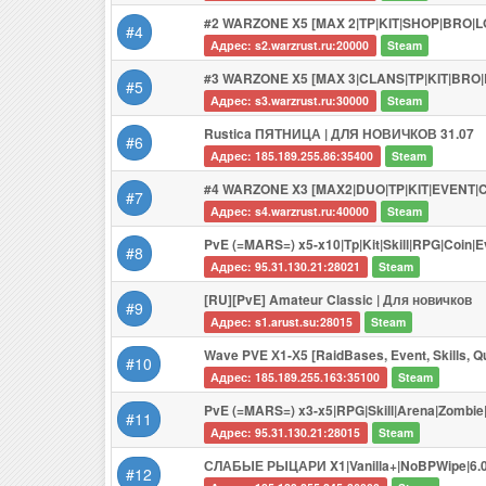
#2 WARZONE X5 [MAX 2|TP|KIT|SHOP|BRO|L
#4
Адрес: s2.warzrust.ru:20000
Steam
#3 WARZONE X5 [MAX 3|CLANS|TP|KIT|BRO|
#5
Адрес: s3.warzrust.ru:30000
Steam
Rustica ПЯТНИЦА | ДЛЯ НОВИЧКОВ 31.07
#6
Адрес: 185.189.255.86:35400
Steam
#4 WARZONE X3 [MAX2|DUO|TP|KIT|EVENT|
#7
Адрес: s4.warzrust.ru:40000
Steam
PvE (=MARS=) x5-x10|Tp|Kit|Skill|RPG|Coin|
#8
Адрес: 95.31.130.21:28021
Steam
[RU][PvE] Amateur Classic | Для новичков
#9
Адрес: s1.arust.su:28015
Steam
Wave PVE Х1-Х5 [RaidBases, Event, Skills, Q
#10
Адрес: 185.189.255.163:35100
Steam
PvE (=MARS=) x3-x5|RPG|Skill|Arena|Zombie
#11
Адрес: 95.31.130.21:28015
Steam
СЛАБЫЕ РЫЦАРИ X1|Vanilla+|NoBPWipe|6.
#12