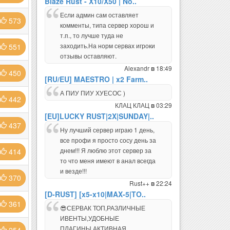
Blaze Rust - X10/X50 | No..
Если админ сам оставляет
573
комменты, типа сервер хорош и
т.п., то лучше туда не
заходить.На норм сервах игроки
551
отзывы оставляют.
Alexandr
18:49
в
450
[RU/EU] MAESTRO | x2 Farm..
А ПИУ ПИУ ХУЕСОС )
442
КЛАЦ КЛАЦ
03:29
в
[EU]LUCKY RUST|2X|SUNDAY|..
437
Ну лучший сервер играю 1 день,
все профи я просто сосу день за
днем!!! Я люблю этот сервер за
414
то что меня имеют в анал всегда
и везде!!!
370
Rust++
22:24
в
[D-RUST] [x5-x10|MAX-5|TO..
361
😎СЕРВАК ТОП,РАЗЛИЧНЫЕ
ИВЕНТЫ,УДОБНЫЕ
ПЛАГИНЫ,АКТИВНАЯ