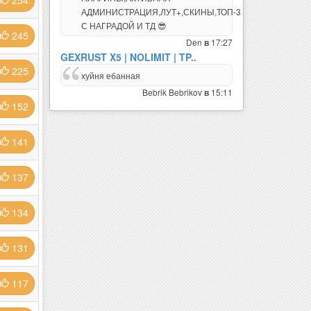
254
АДМИНИСТРАЦИЯ,ЛУТ+,СКИНЫ,ТОП-3
С НАГРАДОЙ И ТД 😎
245
Den
17:27
в
GEXRUST X5 | NOLIMIT | TP..
225
хуйня ебанная
Bebrik Bebrikov
15:11
в
152
141
137
134
131
117