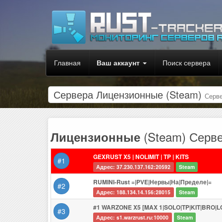
Главная
Ваш аккаунт
Поиск сервера
Сервера Лицензионные (Steam)
Серве
(Steam) Серве
Лицензионные
GEXRUST X5 | NOLIMIT | TP | KITS
#1
Адрес: 37.230.137.162:20592
Steam
RUMINI-Rust =|PVE|Нервы|На|Пределе|=
#2
Адрес: 188.134.14.156:28015
Steam
#1 WARZONE X5 [MAX 1|SOLO|TP|KIT|BRO|L
#3
Адрес: s1.warzrust.ru:10000
Steam