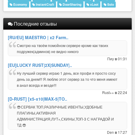
Economy
InstantCraft
DoorSharing
xLoot
Solo
Последние отзывы
[RU/EU] MAESTRO | x2 Farm..
Смотрю на твоём помойном сервере кроме как твоих
подружек(админов) не видно никого
Пиу
01:31
в
[EU]LUCKY RUST|2X|SUNDAY|..
Ну лучший сервер играю 1 день, все профи я просто сосу
день за днем!!! Я люблю этот сервер за то что меня имеют
в анал всегда и везде!!!
Rust++
22:24
в
[D-RUST] [x5-x10|MAX-5|TO..
😎СЕРВАК ТОП,РАЗЛИЧНЫЕ ИВЕНТЫ,УДОБНЫЕ
ПЛАГИНЫ,АКТИВНАЯ
АДМИНИСТРАЦИЯ,ЛУТ+,СКИНЫ,ТОП-3 С НАГРАДОЙ И
ТД 😎
Den
17:27
в