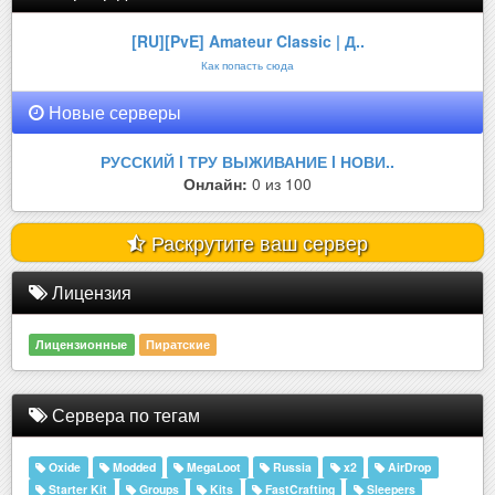
[RU][PvE] Amateur Classic | Д..
Как попасть сюда
Новые серверы
РУССКИЙ l ТРУ ВЫЖИВАНИЕ l НОВИ..
Онлайн:
0 из 100
Раскрутите ваш сервер
Лицензия
Лицензионные
Пиратские
Сервера по тегам
Oxide
Modded
MegaLoot
Russia
x2
AirDrop
Starter Kit
Groups
Kits
FastCrafting
Sleepers