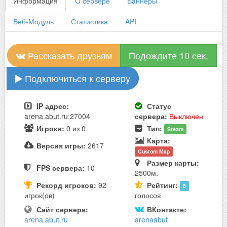
Информация
О сервере
Баннеры
Веб-Модуль
Статистика
API
Рассказать друзьям
Подождите 10 сек.
Подключиться к серверу
IP адрес:
Статус
arena.abut.ru:27004
сервера:
Выключен
Игроки:
0 из 0
Тип:
Steam
Карта:
Версия игры:
2617
Custom Map
Размер карты:
FPS сервера:
10
2500м.
Рекорд игроков:
92
Рейтинг:
8
игрок(ов)
голосов
Сайт сервера:
ВКонтакте:
arena.abut.ru
arenaabut