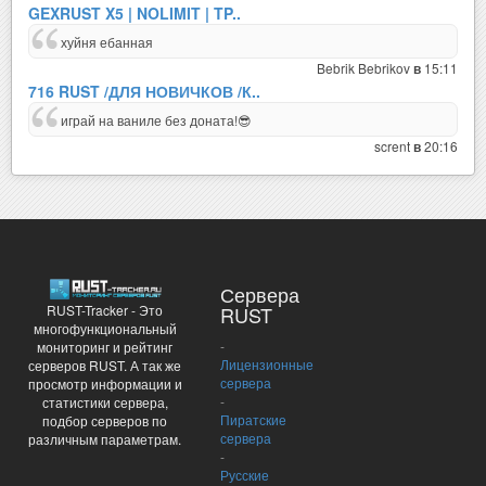
GEXRUST X5 | NOLIMIT | TP..
хуйня ебанная
Bebrik Bebrikov
15:11
в
716 RUST /ДЛЯ НОВИЧКОВ /К..
играй на ваниле без доната!😎
scrent
20:16
в
Сервера
RUST-Tracker - Это
RUST
многофункциональный
-
мониторинг и рейтинг
Лицензионные
серверов RUST. А так же
сервера
просмотр информации и
-
статистики сервера,
Пиратские
подбор серверов по
сервера
различным параметрам.
-
Русские