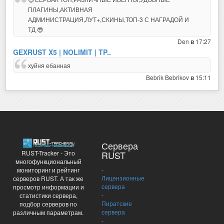
ПЛАГИНЫ,АКТИВНАЯ
АДМИНИСТРАЦИЯ,ЛУТ+,СКИНЫ,ТОП-3 С НАГРАДОЙ И
ТД 😎
Den
17:27
в
GEXRUST X5 | NOLIMIT | TP..
хуйня ебанная
Bebrik Bebrikov
15:11
в
Сервера
RUST-Tracker - Это
RUST
многофункциональный
-
мониторинг и рейтинг
Лицензионные
серверов RUST. А так же
сервера
просмотр информации и
-
статистики сервера,
Пиратские
подбор серверов по
сервера
различным параметрам.
-