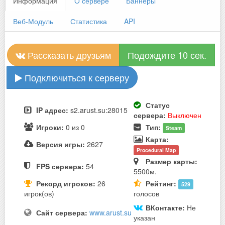
Информация
О сервере
Баннеры
Веб-Модуль
Статистика
API
Рассказать друзьям
Подождите 10 сек.
Подключиться к серверу
Статус
IP адрес:
s2.arust.su:28015
сервера:
Выключен
Игроки:
0 из 0
Тип:
Steam
Карта:
Версия игры:
2627
Procedural Map
Размер карты:
FPS сервера:
54
5500м.
Рекорд игроков:
26
Рейтинг:
529
игрок(ов)
голосов
ВКонтакте:
Не
Сайт сервера:
www.arust.su
указан