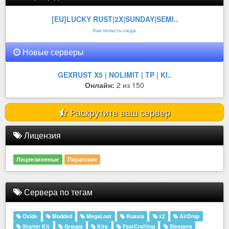
[EU]LUCKY RUST|2X|SUNDAY|SEMI..
Как попасть сюда
Новые серверы
GEXRUST X5 | NOLIMIT | TP | KI..
Онлайн:
2 из 150
Раскрутите ваш сервер
Лицензия
Лицензионные
Пиратские
Сервера по тегам
Oxide
Modded
MegaLoot
Russia
x2
AirDrop
Starter Kit
Groups
Kits
FastCrafting
Sleepers