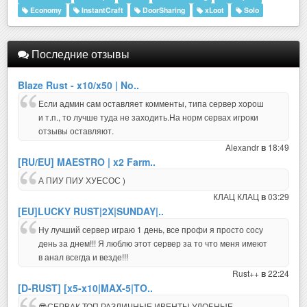
Economy
InstantCraft
DoorSharing
xLoot
Solo
Последние отзывы
Blaze Rust - x10/x50 | No..
Если админ сам оставляет комменты, типа сервер хорош
и т.п., то лучше туда не заходить.На норм сервах игроки
отзывы оставляют.
Alexandr
18:49
в
[RU/EU] MAESTRO | x2 Farm..
А ПИУ ПИУ ХУЕСОС )
КЛАЦ КЛАЦ
03:29
в
[EU]LUCKY RUST|2X|SUNDAY|..
Ну лучший сервер играю 1 день, все профи я просто сосу
день за днем!!! Я люблю этот сервер за то что меня имеют
в анал всегда и везде!!!
Rust++
22:24
в
[D-RUST] [x5-x10|MAX-5|TO..
😎СЕРВАК ТОП,РАЗЛИЧНЫЕ ИВЕНТЫ,УДОБНЫЕ