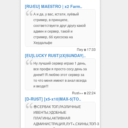
[RU/EU] MAESTRO | x2 Farm..
А и да, у вас, кстати, хуёвый
стример, в принципе,
соответствуете друг другу какой
админ и сервер, такой и
стример, бб хуесоска на
Хердальфе
Пиу
17:33
в
[EU]LUCKY RUST|2X|SUNDAY|..
Ну лучший сервер играю 1 день,
все профи я просто сосу день за
днем!!! Я люблю этот сервер за
то что меня имеют в анал всегда
и везде!!!
Rust++
22:24
в
[D-RUST] [x5-x10|MAX-5|TO..
😎СЕРВАК ТОП,РАЗЛИЧНЫЕ
ИВЕНТЫ,УДОБНЫЕ
ПЛАГИНЫ,АКТИВНАЯ
АДМИНИСТРАЦИЯ,ЛУТ+,СКИНЫ,ТОП-3