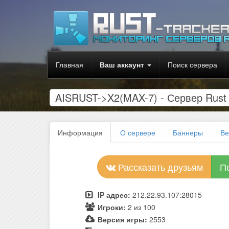
Главная
Ваш аккаунт
Поиск сервера
AISRUST->X2(MAX-7) - Сервер Rus
Информация
О сервере
Баннеры
Ве
Рассказать друзьям
П
IP адрес:
212.22.93.107:28015
Игроки:
2 из 100
Версия игры:
2553