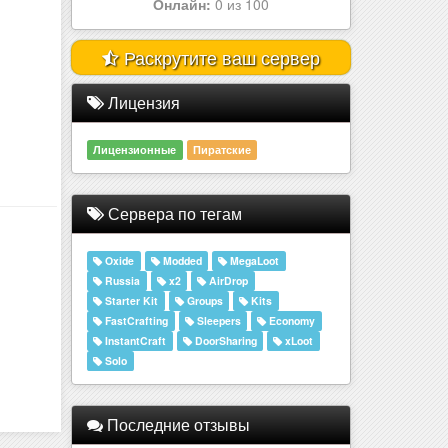
Онлайн:
1 из 100
Раскрутите ваш сервер
Лицензия
Лицензионные
Пиратские
Сервера по тегам
Oxide
Modded
MegaLoot
Russia
x2
AirDrop
Starter Kit
Groups
Kits
FastCrafting
Sleepers
Economy
InstantCraft
DoorSharing
xLoot
Solo
Последние отзывы