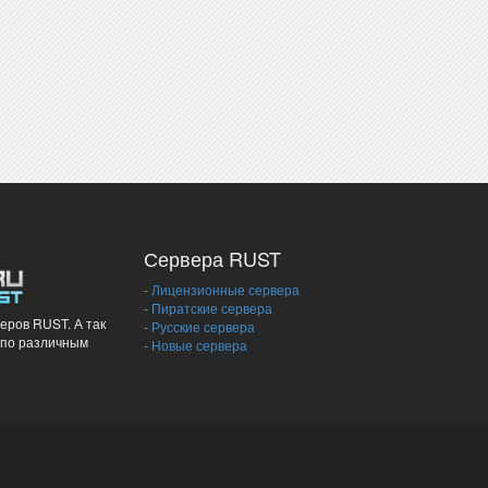
Сервера RUST
-
Лицензионные сервера
-
Пиратские сервера
еров RUST. А так
-
Русские сервера
 по различным
-
Новые сервера