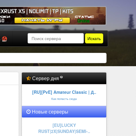
Искать
а
Сервер дня
[RU][PvE] Amateur Classic | Д..
Как попасть сюда
Новые серверы
РУССКИЙ l ТРУ ВЫЖИВАНИЕ l
НОВИ..