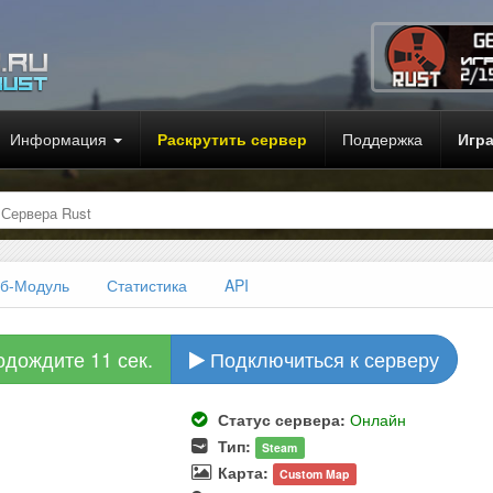
Информация
Раскрутить сервер
Поддержка
Игр
t
Сервера Rust
б-Модуль
Статистика
API
одождите 10 сек.
Подключиться к серверу
Статус сервера:
Онлайн
Тип:
Steam
Карта:
Custom Map