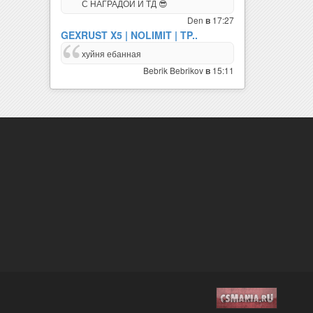
С НАГРАДОЙ И ТД 😎
Den
17:27
в
GEXRUST X5 | NOLIMIT | TP..
хуйня ебанная
Bebrik Bebrikov
15:11
в