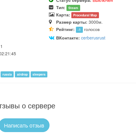
Статус сервера:
Выключен
Тип:
Steam
Карта:
Procedural Map
Размер карты:
3000м.
Рейтинг:
голосов
-1
u
ВКонтакте:
cerberusrust
11
02:21:45
russia
airdrop
sleepers
тзывы о сервере
Написать отзыв