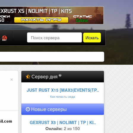
Искать
а
Сервер дня
×
JUST RUST X15 [MAX3|EVENTS|TP..
Как попасть сюда
Новые серверы
GEXRUST X5 | NOLIMIT | TP | KI..
Онлайн:
2 из 150