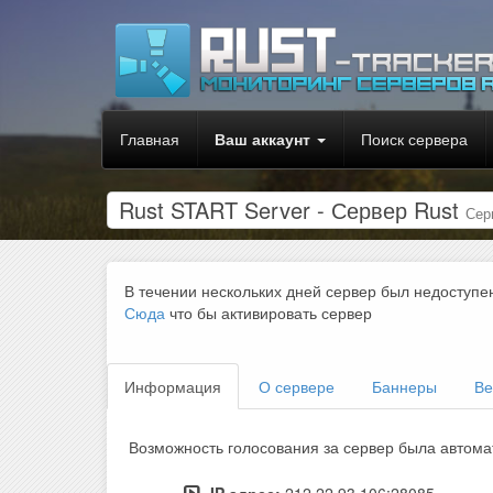
Главная
Ваш аккаунт
Поиск сервера
Rust START Server - Сервер Rust
Сер
В течении нескольких дней сервер был недоступе
Сюда
что бы активировать сервер
Информация
О сервере
Баннеры
Ве
Возможность голосования за сервер была автома