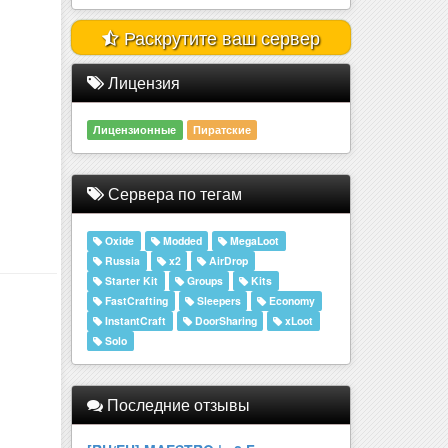
Раскрутите ваш сервер
Лицензия
Лицензионные
Пиратские
Сервера по тегам
Oxide
Modded
MegaLoot
Russia
x2
AirDrop
Starter Kit
Groups
Kits
FastCrafting
Sleepers
Economy
InstantCraft
DoorSharing
xLoot
Solo
Последние отзывы