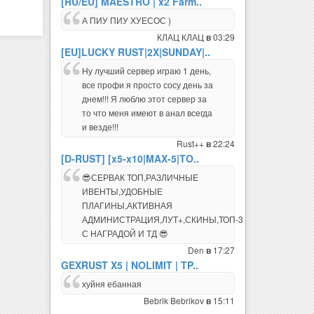
[RU/EU] MAESTRO | x2 Farm..
А ПИУ ПИУ ХУЕСОС )
КЛАЦ КЛАЦ
03:29
в
[EU]LUCKY RUST|2X|SUNDAY|..
Ну лучший сервер играю 1 день,
все профи я просто сосу день за
днем!!! Я люблю этот сервер за
то что меня имеют в анал всегда
и везде!!!
Rust++
22:24
в
[D-RUST] [x5-x10|MAX-5|TO..
😎СЕРВАК ТОП,РАЗЛИЧНЫЕ
ИВЕНТЫ,УДОБНЫЕ
ПЛАГИНЫ,АКТИВНАЯ
АДМИНИСТРАЦИЯ,ЛУТ+,СКИНЫ,ТОП-3
С НАГРАДОЙ И ТД 😎
Den
17:27
в
GEXRUST X5 | NOLIMIT | TP..
хуйня ебанная
Bebrik Bebrikov
15:11
в