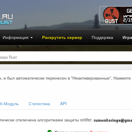
Информация
Раскрутить сервер
Поддержка
Игр
вера Rust
н, и был автоматически перенесен в "Неактивированные", Нажмите
б-Модуль
Статистика
API
тически отключена алгоритмами защиты votifer.