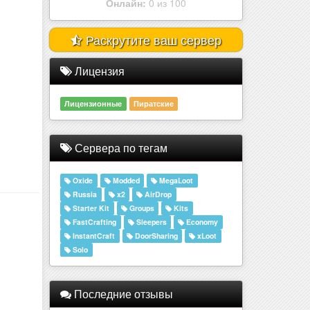
Раскрутите ваш сервер
Лицензия
Лицензионные
Пиратские
Сервера по тегам
Oxide
Modded
MegaLoot
Russia
x2
AirDrop
Starter Kit
Groups
Kits
FastCrafting
Sleepers
Economy
InstantCraft
DoorSharing
xLoot
Solo
Последние отзывы