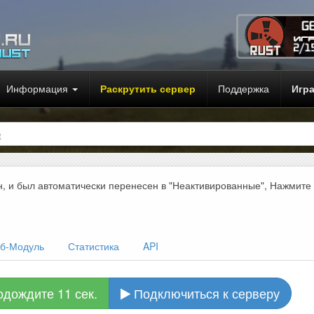
Информация
Раскрутить сервер
Поддержка
Игр
t
н, и был автоматически перенесен в "Неактивированные", Нажмите
б-Модуль
Статистика
API
одождите 10 сек.
Подключиться к серверу