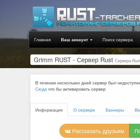
Главная
Ваш аккаунт
Поиск сервера
Grimm RUST - Сервер Rust
Сервера Rus
В течении нескольких дней сервер был недоступе
Сюда
что бы активировать сервер
Информация
О сервере
Баннеры
Ве
Рассказать друзьям
П