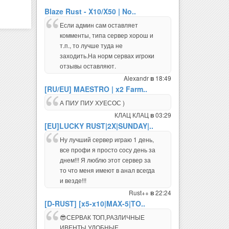
Blaze Rust - X10/X50 | No..
Если админ сам оставляет
комменты, типа сервер хорош и
т.п., то лучше туда не
заходить.На норм сервах игроки
отзывы оставляют.
Alexandr
18:49
в
[RU/EU] MAESTRO | x2 Farm..
А ПИУ ПИУ ХУЕСОС )
КЛАЦ КЛАЦ
03:29
в
[EU]LUCKY RUST|2X|SUNDAY|..
Ну лучший сервер играю 1 день,
все профи я просто сосу день за
днем!!! Я люблю этот сервер за
то что меня имеют в анал всегда
и везде!!!
Rust++
22:24
в
[D-RUST] [x5-x10|MAX-5|TO..
😎СЕРВАК ТОП,РАЗЛИЧНЫЕ
ИВЕНТЫ,УДОБНЫЕ
ПЛАГИНЫ,АКТИВНАЯ