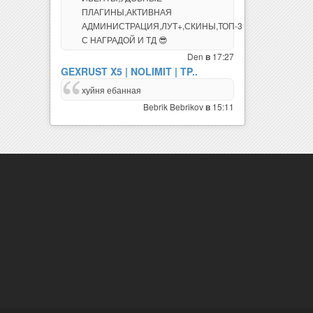
АДМИНИСТРАЦИЯ,ЛУТ+,СКИНЫ,ТОП-3
С НАГРАДОЙ И ТД 😎
Den
17:27
в
GEXRUST X5 | NOLIMIT | TP..
хуйня ебанная
Bebrik Bebrikov
15:11
в