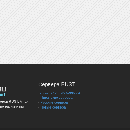
Сервера RUST
-
Лицензионные сервера
-
Пиратские сервера
еров RUST. А так
-
Русские сервера
 по различным
-
Новые сервера