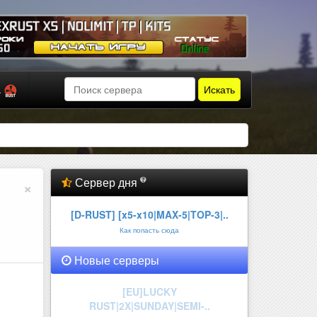
Искать
а
Сервер дня
×
[D-RUST] [x5-x10|MAX-5|TOP-3|..
Как попасть сюда
Новые серверы
GEXRUST X5 | NOLIMIT | TP | KI..
Онлайн:
2 из 150