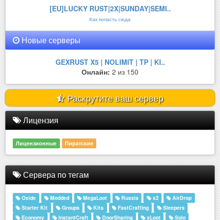
[EU]LUCKY RUST|2X|SUNDAY|SEMI..
Как попасть сюда
Новые серверы
GEXRUST X5 | NOLIMIT | TP | KI..
Онлайн:
2 из 150
Раскрутите ваш сервер
Лицензия
Лицензионные
Пиратские
Сервера по тегам
Oxide
Modded
MegaLoot
Russia
x2
AirDrop
Starter Kit
Groups
Kits
FastCrafting
Sleepers
Economy
InstantCraft
DoorSharing
xLoot
Solo