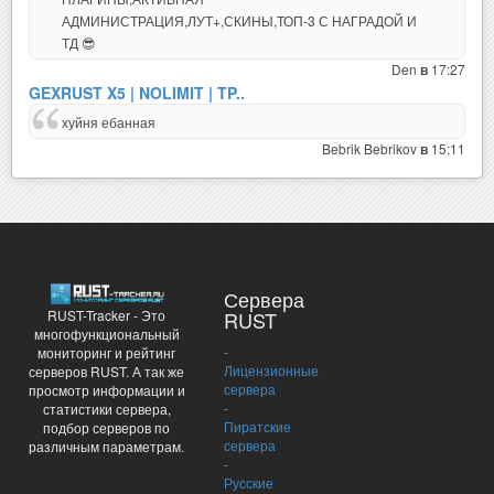
АДМИНИСТРАЦИЯ,ЛУТ+,СКИНЫ,ТОП-3 С НАГРАДОЙ И
ТД 😎
Den
17:27
в
GEXRUST X5 | NOLIMIT | TP..
хуйня ебанная
Bebrik Bebrikov
15:11
в
Сервера
RUST-Tracker - Это
RUST
многофункциональный
-
мониторинг и рейтинг
Лицензионные
серверов RUST. А так же
сервера
просмотр информации и
-
статистики сервера,
Пиратские
подбор серверов по
сервера
различным параметрам.
-
Русские