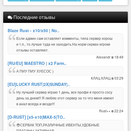
Последние отзывы
Blaze Rust - x10/x50 | No..
Если админ сам оставляет комменты, типа сервер хорош
и т.п., то лучше туда не заходить.На норм сервах игроки
отзывы оставляют.
Alexandr
18:49
в
[RU/EU] MAESTRO | x2 Farm..
А ПИУ ПИУ ХУЕСОС )
КЛАЦ КЛАЦ
03:29
в
[EU]LUCKY RUST|2X|SUNDAY|..
Ну лучший сервер играю 1 день, все профи я просто сосу
день за днем!!! Я люблю этот сервер за то что меня имеют
в анал всегда и везде!!!
Rust++
22:24
в
[D-RUST] [x5-x10|MAX-5|TO..
😎СЕРВАК ТОП,РАЗЛИЧНЫЕ ИВЕНТЫ,УДОБНЫЕ
ПЛАГИНЫ,АКТИВНАЯ