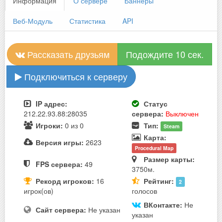
Информация
О сервере
Баннеры
Веб-Модуль
Статистика
API
Рассказать друзьям
Подождите 10 сек.
Подключиться к серверу
IP адрес:
Статус
212.22.93.88:28035
сервера:
Выключен
Игроки:
0 из 0
Тип:
Steam
Карта:
Версия игры:
2623
Procedural Map
Размер карты:
FPS сервера:
49
3750м.
Рекорд игроков:
16
Рейтинг:
2
игрок(ов)
голосов
ВКонтакте:
Не
Сайт сервера:
Не указан
указан