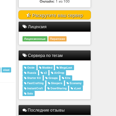
Раскрутите ваш сервер
Лицензия
Лицензионные
Пиратские
Сервера по тегам
Oxide
Modded
MegaLoot
Russia
x2
AirDrop
xloot
Starter Kit
Groups
Kits
FastCrafting
Sleepers
Economy
InstantCraft
DoorSharing
xLoot
Solo
Последние отзывы