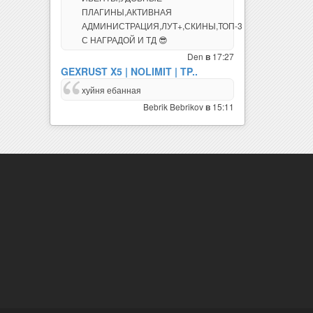
АДМИНИСТРАЦИЯ,ЛУТ+,СКИНЫ,ТОП-3
С НАГРАДОЙ И ТД 😎
Den
17:27
в
GEXRUST X5 | NOLIMIT | TP..
хуйня ебанная
Bebrik Bebrikov
15:11
в