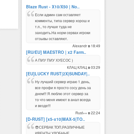
Blaze Rust - X10/X50 | No..
Если админ сам оставляет
комменты, типа сервер хорош и
т.п., то лучше туда не
заходить.На норм сервах игроки
отзывы оставляют.
Alexandr
18:49
в
[RU/EU] MAESTRO | x2 Farm..
А ПИУ ПИУ ХУЕСОС )
КЛАЦ КЛАЦ
03:29
в
[EU]LUCKY RUST|2X|SUNDAY|..
Ну лучший сервер играю 1 день,
все профи я просто сосу день за
днем!!! Я люблю этот сервер за
то что меня имеют в анал всегда
и везде!!!
Rust++
22:24
в
[D-RUST] [x5-x10|MAX-5|TO..
😎СЕРВАК ТОП,РАЗЛИЧНЫЕ
ИВЕНТЫ,УДОБНЫЕ
ПЛАГИНЫ,АКТИВНАЯ