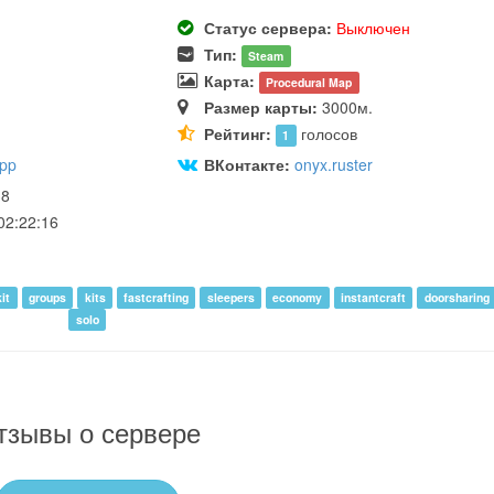
Статус сервера:
Выключен
Тип:
Steam
Карта:
Procedural Map
Размер карты:
3000м.
Рейтинг:
голосов
1
app
ВКонтакте:
onyx.ruster
38
02:22:16
kit
groups
kits
fastcrafting
sleepers
economy
instantcraft
doorsharing
solo
тзывы о сервере