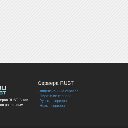
Сервера RUST
-
Лицензионные сервера
-
Пиратские сервера
еров RUST. А так
-
Русские сервера
 по различным
-
Новые сервера