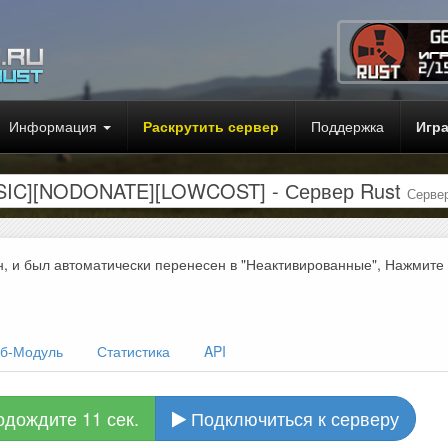
Информация
Раскрутить сервер
Поддержка
Игр
C][NODONATE][LOWCOST] - Сервер Rust
Сервер
н, и был автоматически перенесен в "Неактивированные", Нажмите
б-Модуль
Статистика
API
одождите 10 сек.
Подключиться к серверу