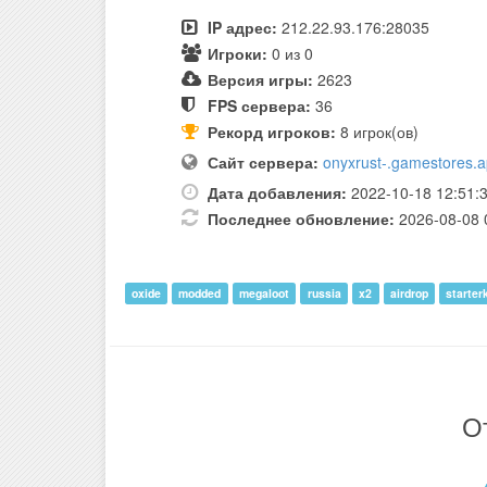
IP адрес:
212.22.93.176:28035
Игроки:
0 из 0
Версия игры:
2623
FPS сервера:
36
Рекорд игроков:
8 игрок(ов)
Сайт сервера:
onyxrust-.gamestores.
Дата добавления:
2022-10-18 12:51:
Последнее обновление:
2026-08-08 
oxide
modded
megaloot
russia
x2
airdrop
starter
О