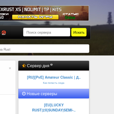
Искать
а
а Rust
Сервер дня
×
[RU][PvE] Amateur Classic | Д..
Как попасть сюда
Новые серверы
GEXRUST X5 | NOLIMIT | TP | KI..