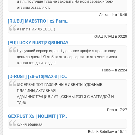
и т.п., то лучше туда не заходить.На норм сервах игроки
отзывы оставляют.
Alexandr
18:49
в
[RU/EU] MAESTRO | x2 Farm..
А ПИУ ПИУ ХУЕСОС )
КЛАЦ КЛАЦ
03:29
в
[EU]LUCKY RUST|2X|SUNDAY|..
Ну лучший сервер играю 1 день, все профи я просто сосу
день за днем!!! Я люблю этот сервер за то что меня имеют
в анал всегда и везде!!!
Rust++
22:24
в
[D-RUST] [x5-x10|MAX-5|TO..
😎СЕРВАК ТОП,РАЗЛИЧНЫЕ ИВЕНТЫ,УДОБНЫЕ
ПЛАГИНЫ,АКТИВНАЯ
АДМИНИСТРАЦИЯ,ЛУТ+,СКИНЫ,ТОП-3 С НАГРАДОЙ И
ТД 😎
Den
17:27
в
GEXRUST X5 | NOLIMIT | TP..
хуйня ебанная
Bebrik Bebrikov
15:11
в