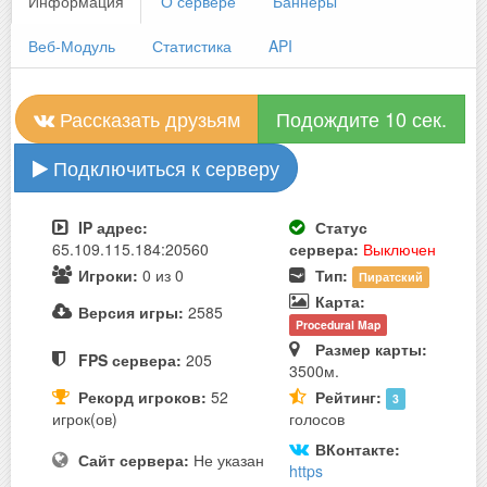
Информация
О сервере
Баннеры
Веб-Модуль
Статистика
API
Рассказать друзьям
Подождите 10 сек.
Подключиться к серверу
IP адрес:
Статус
65.109.115.184:20560
сервера:
Выключен
Игроки:
0 из 0
Тип:
Пиратский
Карта:
Версия игры:
2585
Procedural Map
Размер карты:
FPS сервера:
205
3500м.
Рекорд игроков:
52
Рейтинг:
3
игрок(ов)
голосов
ВКонтакте:
Сайт сервера:
Не указан
https