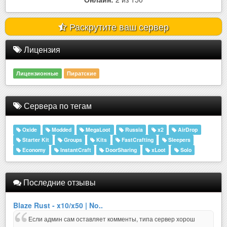
Раскрутите ваш сервер
Лицензия
Лицензионные
Пиратские
Сервера по тегам
Oxide
Modded
MegaLoot
Russia
x2
AirDrop
Starter Kit
Groups
Kits
FastCrafting
Sleepers
Economy
InstantCraft
DoorSharing
xLoot
Solo
Последние отзывы
Blaze Rust - x10/x50 | No..
Если админ сам оставляет комменты, типа сервер хорош