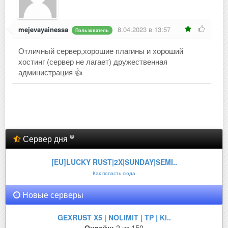
mejevayainessa
8.04.2023 в 13:57
Пользователь
Отличный сервер,хорошие плагины и хороший
хостинг (сервер не лагает) дружественная
администрация 👍
Сервер дня
[EU]LUCKY RUST|2X|SUNDAY|SEMI..
Как попасть сюда
Новые серверы
GEXRUST X5 | NOLIMIT | TP | KI..
Онлайн:
2 из 150