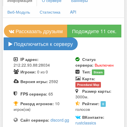
Информация
О сервере
Баннеры
Веб-Модуль
Статистика
API
Рассказать друзьям
Подождите 10 сек.
Подключиться к серверу
IP адрес:
Статус
212.22.93.88:28034
сервера:
Выключен
Игроки:
0 из 0
Тип:
Steam
Карта:
Версия игры:
2592
Procedural Map
Размер карты:
FPS сервера:
65
3000м.
Рекорд игроков:
10
Рейтинг:
0
игрок(ов)
голосов
ВКонтакте:
Сайт сервера:
discord.gg
rustclassics