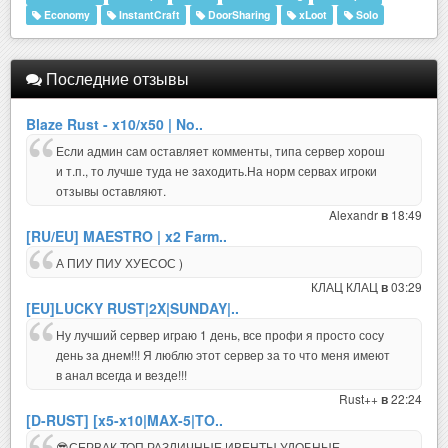
Economy
InstantCraft
DoorSharing
xLoot
Solo
Последние отзывы
Blaze Rust - x10/x50 | No..
Если админ сам оставляет комменты, типа сервер хорош
и т.п., то лучше туда не заходить.На норм сервах игроки
отзывы оставляют.
Alexandr
18:49
в
[RU/EU] MAESTRO | x2 Farm..
А ПИУ ПИУ ХУЕСОС )
КЛАЦ КЛАЦ
03:29
в
[EU]LUCKY RUST|2X|SUNDAY|..
Ну лучший сервер играю 1 день, все профи я просто сосу
день за днем!!! Я люблю этот сервер за то что меня имеют
в анал всегда и везде!!!
Rust++
22:24
в
[D-RUST] [x5-x10|MAX-5|TO..
😎СЕРВАК ТОП,РАЗЛИЧНЫЕ ИВЕНТЫ,УДОБНЫЕ