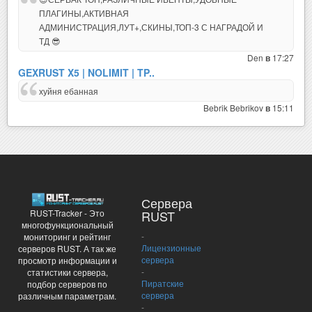
ПЛАГИНЫ,АКТИВНАЯ
АДМИНИСТРАЦИЯ,ЛУТ+,СКИНЫ,ТОП-3 С НАГРАДОЙ И
ТД 😎
Den
17:27
в
GEXRUST X5 | NOLIMIT | TP..
хуйня ебанная
Bebrik Bebrikov
15:11
в
Сервера
RUST-Tracker - Это
RUST
многофункциональный
-
мониторинг и рейтинг
Лицензионные
серверов RUST. А так же
сервера
просмотр информации и
-
статистики сервера,
Пиратские
подбор серверов по
сервера
различным параметрам.
-