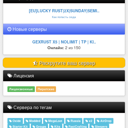
[EU]LUCKY RUST|2X|SUNDAY|SEMI..
Как попасть сюда
Новые серверы
GEXRUST X5 | NOLIMIT | TP | KI..
Онлайн:
2 из 150
Раскрутите ваш сервер
Лицензия
Лицензионные
Пиратские
Сервера по тегам
Oxide
Modded
MegaLoot
Russia
x2
AirDrop
Starter Kit
Groups
Kits
FastCrafting
Sleepers