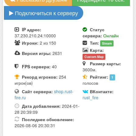
Подключиться к серверу
IP адрес:
Статус
37.230.210.24:10000
сервера:
Онлайн
Игроки:
2 из 150
Тип:
Steam
Карта:
Версия игры:
2631
Custom Map
Размер карты:
FPS сервера:
40
3600м.
Рекорд игроков:
254
Рейтинг:
1
игрок(ов)
голосов
Сайт сервера:
shop.rust-
ВКонтакте:
fire.ru
rust_fire
Дата добавления:
2024-01-
28 20:39:09
Последнее обновление:
2026-08-06 20:30:31