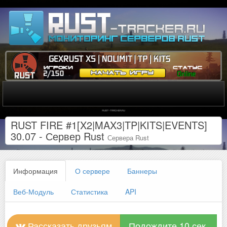
RUST FIRE #1[X2|MAX3|TP|KITS|EVENTS]
30.07 - Сервер Rust
Сервера Rust
Информация
О сервере
Баннеры
Веб-Модуль
Статистика
API
Рассказать друзьям
Подождите 10 сек.