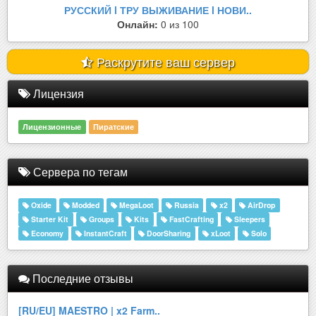
РУССКИЙ l ТРУ ВЫЖИВАНИЕ l НОВИ..
Онлайн:
0 из 100
Раскрутите ваш сервер
Лицензия
Лицензионные
Пиратские
Сервера по тегам
Oxide
Modded
MegaLoot
Russia
x2
AirDrop
Starter Kit
Groups
Kits
FastCrafting
Sleepers
Economy
InstantCraft
DoorSharing
xLoot
Solo
Последние отзывы
[RU/EU] MAESTRO | x2 Farm..