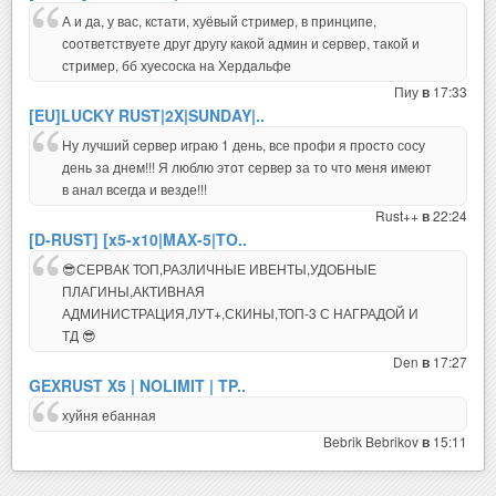
А и да, у вас, кстати, хуёвый стример, в принципе,
соответствуете друг другу какой админ и сервер, такой и
стример, бб хуесоска на Хердальфе
Пиу
17:33
в
[EU]LUCKY RUST|2X|SUNDAY|..
Ну лучший сервер играю 1 день, все профи я просто сосу
день за днем!!! Я люблю этот сервер за то что меня имеют
в анал всегда и везде!!!
Rust++
22:24
в
[D-RUST] [x5-x10|MAX-5|TO..
😎СЕРВАК ТОП,РАЗЛИЧНЫЕ ИВЕНТЫ,УДОБНЫЕ
ПЛАГИНЫ,АКТИВНАЯ
АДМИНИСТРАЦИЯ,ЛУТ+,СКИНЫ,ТОП-3 С НАГРАДОЙ И
ТД 😎
Den
17:27
в
GEXRUST X5 | NOLIMIT | TP..
хуйня ебанная
Bebrik Bebrikov
15:11
в