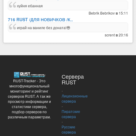
хуйня ебанная
Bebrik Bebrikov
15:11
в
716 RUST /ДЛЯ НОВИЧКОВ /К..
играй на ваниле без доната!😎
scrent
20:16
в
Сервера
RUST-Tracker - Это
RUST
многофункциональный
-
мониторинг и рейтинг
Лицензионные
серверов RUST. А так же
сервера
просмотр информации и
-
статистики сервера,
Пиратские
подбор серверов по
сервера
различным параметрам.
-
Русские
сервера