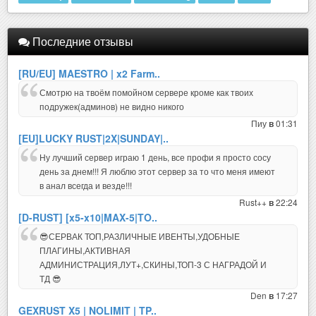
Последние отзывы
[RU/EU] MAESTRO | x2 Farm..
Смотрю на твоём помойном сервере кроме как твоих
подружек(админов) не видно никого
Пиу
01:31
в
[EU]LUCKY RUST|2X|SUNDAY|..
Ну лучший сервер играю 1 день, все профи я просто сосу
день за днем!!! Я люблю этот сервер за то что меня имеют
в анал всегда и везде!!!
Rust++
22:24
в
[D-RUST] [x5-x10|MAX-5|TO..
😎СЕРВАК ТОП,РАЗЛИЧНЫЕ ИВЕНТЫ,УДОБНЫЕ
ПЛАГИНЫ,АКТИВНАЯ
АДМИНИСТРАЦИЯ,ЛУТ+,СКИНЫ,ТОП-3 С НАГРАДОЙ И
ТД 😎
Den
17:27
в
GEXRUST X5 | NOLIMIT | TP..