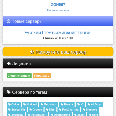
ZONE57
Как попасть сюда
Новые серверы
РУССКИЙ l ТРУ ВЫЖИВАНИЕ l НОВИ..
Онлайн:
0 из 100
Раскрутите ваш сервер
Лицензия
Лицензионные
Пиратские
Сервера по тегам
Oxide
Modded
MegaLoot
Russia
x2
AirDrop
Starter Kit
Groups
Kits
FastCrafting
Sleepers
Economy
InstantCraft
DoorSharing
xLoot
Solo