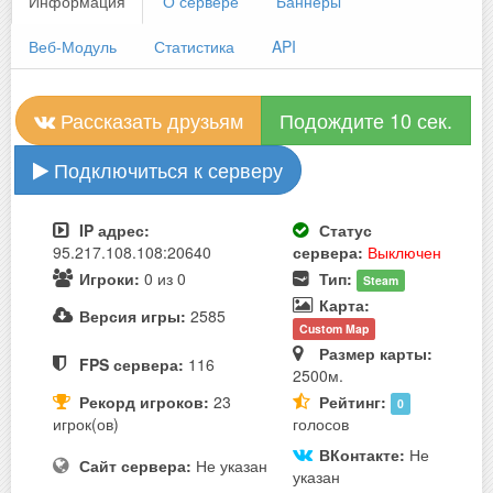
Информация
О сервере
Баннеры
Веб-Модуль
Статистика
API
Рассказать друзьям
Подождите 10 сек.
Подключиться к серверу
IP адрес:
Статус
95.217.108.108:20640
сервера:
Выключен
Игроки:
0 из 0
Тип:
Steam
Карта:
Версия игры:
2585
Custom Map
Размер карты:
FPS сервера:
116
2500м.
Рекорд игроков:
23
Рейтинг:
0
игрок(ов)
голосов
ВКонтакте:
Не
Сайт сервера:
Не указан
указан