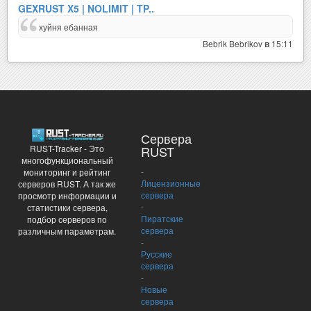
GEXRUST X5 | NOLIMIT | TP..
хуйня ебанная
Bebrik Bebrikov
15:11
в
Сервера
RUST-Tracker - Это
RUST
многофункциональный
-
мониторинг и рейтинг
Лицензионные
серверов RUST. А так же
сервера
просмотр информации и
-
статистики сервера,
Пиратские
подбор серверов по
сервера
различным параметрам.
-
Русские
сервера
-
Новые
сервера