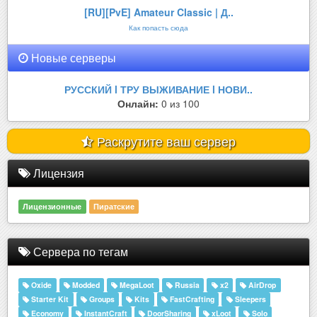
[RU][PvE] Amateur Classic | Д..
Как попасть сюда
Новые серверы
РУССКИЙ l ТРУ ВЫЖИВАНИЕ l НОВИ..
Онлайн:
0 из 100
Раскрутите ваш сервер
Лицензия
Лицензионные
Пиратские
Сервера по тегам
Oxide
Modded
MegaLoot
Russia
x2
AirDrop
Starter Kit
Groups
Kits
FastCrafting
Sleepers
Economy
InstantCraft
DoorSharing
xLoot
Solo