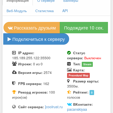
Информация
О сервере
Баннеры
Веб-Модуль
Статистика
API
Рассказать друзьям
Подождите 10 сек.
Подключиться к серверу
IP адрес:
Статус
185.189.255.122:35500
сервера:
Выключен
Игроки:
0 из 0
Тип:
Steam
Карта:
Версия игры:
2574
Procedural Map
Размер карты:
FPS сервера:
162
3500м.
Рекорд игроков:
100
Рейтинг:
0
игрок(ов)
голосов
ВКонтакте:
Сайт сервера:
]coolrust.ru
pacanskiyaa