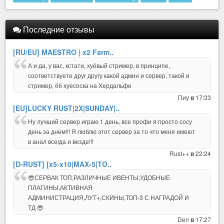
Последние отзывы
[RU/EU] MAESTRO | x2 Farm..
А и да, у вас, кстати, хуёвый стример, в принципе,
соответствуете друг другу какой админ и сервер, такой и
стример, бб хуесоска на Хердальфе
Пиу
17:33
в
[EU]LUCKY RUST|2X|SUNDAY|..
Ну лучший сервер играю 1 день, все профи я просто сосу
день за днем!!! Я люблю этот сервер за то что меня имеют
в анал всегда и везде!!!
Rust++
22:24
в
[D-RUST] [x5-x10|MAX-5|TO..
😎СЕРВАК ТОП,РАЗЛИЧНЫЕ ИВЕНТЫ,УДОБНЫЕ
ПЛАГИНЫ,АКТИВНАЯ
АДМИНИСТРАЦИЯ,ЛУТ+,СКИНЫ,ТОП-3 С НАГРАДОЙ И
ТД 😎
Den
17:27
в