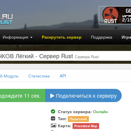
Информация
Раскрутить сервер
Поддержка
Игр
КОВ Лёгкий - Сервер Rust
Сервера Rust
б-Модуль
Статистика
API
одождите 10 сек.
Подключиться к серверу
Статус сервера:
Онлайн
Тип:
Пиратский
Карта:
Procedural Map