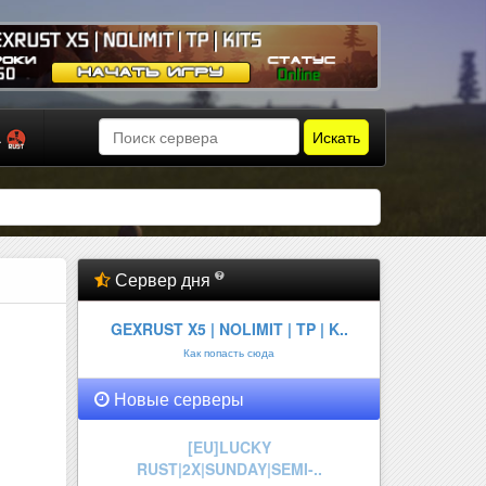
Искать
а
Сервер дня
GEXRUST X5 | NOLIMIT | TP | K..
Как попасть сюда
Новые серверы
РУССКИЙ l ТРУ ВЫЖИВАНИЕ l
НОВИ..