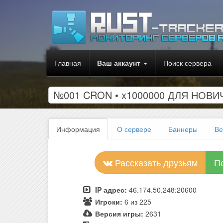
Главная
Ваш аккаунт
Поиск сервера
№001 CRON • x1000000 ДЛЯ НОВИЧ
Информация
О сервере
Баннеры
Ве
Рассказать друзьям
П
IP адрес:
46.174.50.248:20600
Игроки:
6 из 225
Версия игры:
2631