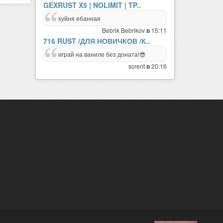
GEXRUST X5 | NOLIMIT | TP..
хуйня ебанная
Bebrik Bebrikov
15:11
в
716 RUST /ДЛЯ НОВИЧКОВ /К..
играй на ваниле без доната!😎
scrent
20:16
в