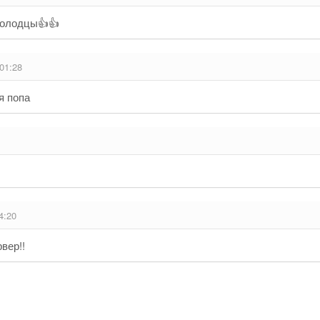
молодцы👍👍
 01:28
я попа
4:20
вер!!