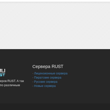
Сервера RUST
-
Лицензионные сервера
-
Пиратские сервера
еров RUST. А так
-
Русские сервера
 по различным
-
Новые сервера