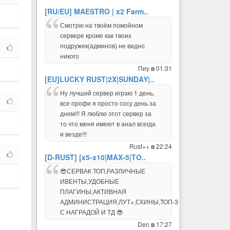
[RU/EU] MAESTRO | x2 Farm..
Смотрю на твоём помойном
сервере кроме как твоих
подружек(админов) не видно
никого
Пиу
01:31
в
[EU]LUCKY RUST|2X|SUNDAY|..
Ну лучший сервер играю 1 день,
все профи я просто сосу день за
днем!!! Я люблю этот сервер за
то что меня имеют в анал всегда
и везде!!!
Rust++
22:24
в
[D-RUST] [x5-x10|MAX-5|TO..
😎СЕРВАК ТОП,РАЗЛИЧНЫЕ
ИВЕНТЫ,УДОБНЫЕ
ПЛАГИНЫ,АКТИВНАЯ
АДМИНИСТРАЦИЯ,ЛУТ+,СКИНЫ,ТОП-3
С НАГРАДОЙ И ТД 😎
Den
17:27
в