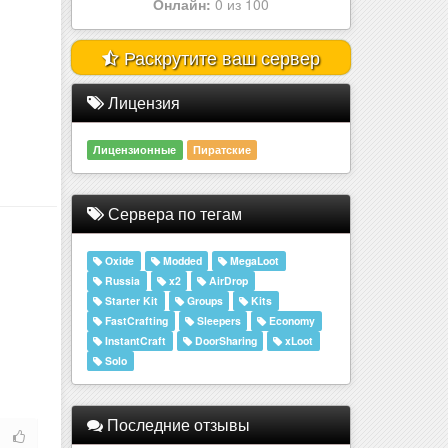
Онлайн:
0 из 100
Раскрутите ваш сервер
Лицензия
Лицензионные
Пиратские
Сервера по тегам
Oxide
Modded
MegaLoot
Russia
x2
AirDrop
Starter Kit
Groups
Kits
FastCrafting
Sleepers
Economy
InstantCraft
DoorSharing
xLoot
Solo
Последние отзывы