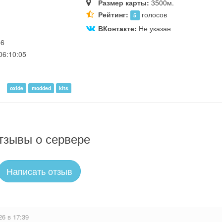
Размер карты:
3500м.
Рейтинг:
голосов
5
ВКонтакте:
Не указан
56
06:10:05
oxide
modded
kits
тзывы о сервере
Написать отзыв
26 в 17:39