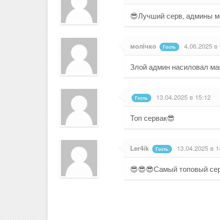
😎Лучший серв, админы 
молiчко
4.06.2025 в
Гость
Злой админ насиловал ма
13.04.2025 в 15:12
Гость
Топ сервак😎
Ler4ik
13.04.2025 в 1
Гость
😎😎😎Самый топовый сер