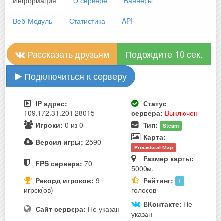
Информация
О сервере
Баннеры
Веб-Модуль
Статистика
API
Рассказать друзьям
Подождите 10 сек.
Подключиться к серверу
IP адрес:
Статус
109.172.31.201:28015
сервера:
Выключен
Игроки:
0 из 0
Тип:
Steam
Карта:
Версия игры:
2590
Procedural Map
Размер карты:
FPS сервера:
70
5000м.
Рекорд игроков:
9
Рейтинг:
1
игрок(ов)
голосов
ВКонтакте:
Не
Сайт сервера:
Не указан
указан