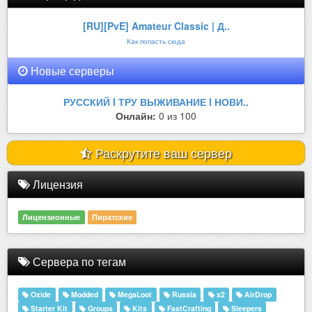
[RU][PvE] Amateur Classic | Д..
Как попасть сюда
Новые серверы
РУССКИЙ l ТРУ ВЫЖИВАНИЕ l НОВИ..
Онлайн:
0 из 100
Раскрутите ваш сервер
Лицензия
Лицензионные
Пиратские
Сервера по тегам
Oxide
Modded
MegaLoot
Russia
x2
AirDrop
Starter Kit
Groups
Kits
FastCrafting
Sleepers