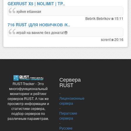
GEXRUST X5 | NOLIMIT | TP..
хуйня ебанная
Bebrik Bebrikov
15:11
в
716 RUST /ДЛЯ НОВИЧКОВ /К..
играй на ваниле без доната!😎
scrent
20:16
в
Сервера
RUST-Tracker - Это
RUST
многофункциональный
-
мониторинг и рейтинг
Лицензионные
серверов RUST. А так же
сервера
просмотр информации и
-
статистики сервера,
Пиратские
подбор серверов по
сервера
различным параметрам.
-
Русские