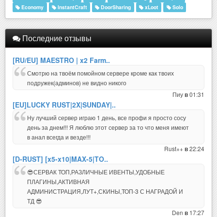
Economy
InstantCraft
DoorSharing
xLoot
Solo
Последние отзывы
[RU/EU] MAESTRO | x2 Farm..
Смотрю на твоём помойном сервере кроме как твоих
подружек(админов) не видно никого
Пиу
01:31
в
[EU]LUCKY RUST|2X|SUNDAY|..
Ну лучший сервер играю 1 день, все профи я просто сосу
день за днем!!! Я люблю этот сервер за то что меня имеют
в анал всегда и везде!!!
Rust++
22:24
в
[D-RUST] [x5-x10|MAX-5|TO..
😎СЕРВАК ТОП,РАЗЛИЧНЫЕ ИВЕНТЫ,УДОБНЫЕ
ПЛАГИНЫ,АКТИВНАЯ
АДМИНИСТРАЦИЯ,ЛУТ+,СКИНЫ,ТОП-3 С НАГРАДОЙ И
ТД 😎
Den
17:27
в