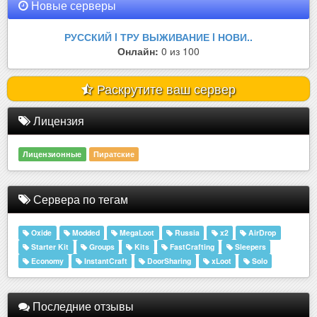
Новые серверы
РУССКИЙ l ТРУ ВЫЖИВАНИЕ l НОВИ..
Онлайн:
0 из 100
Раскрутите ваш сервер
Лицензия
Лицензионные
Пиратские
Сервера по тегам
Oxide
Modded
MegaLoot
Russia
x2
AirDrop
Starter Kit
Groups
Kits
FastCrafting
Sleepers
Economy
InstantCraft
DoorSharing
xLoot
Solo
Последние отзывы