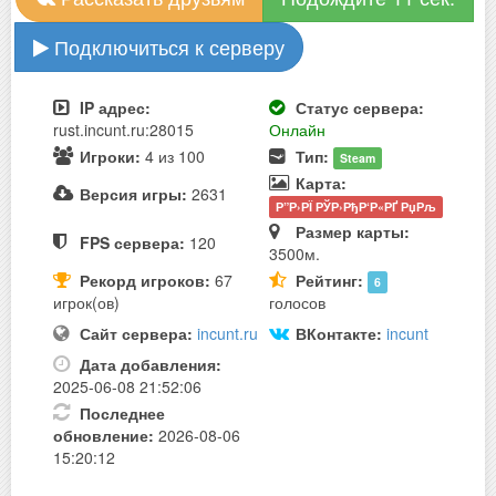
Подключиться к серверу
IP адрес:
Статус сервера:
rust.incunt.ru:28015
Онлайн
Игроки:
4 из 100
Тип:
Steam
Карта:
Версия игры:
2631
Р”Р›РЇ РЎР›РђР‘Р«РҐ РџРљ
Размер карты:
FPS сервера:
120
3500м.
Рекорд игроков:
67
Рейтинг:
6
игрок(ов)
голосов
Сайт сервера:
incunt.ru
ВКонтакте:
incunt
Дата добавления:
2025-06-08 21:52:06
Последнее
обновление:
2026-08-06
15:20:12