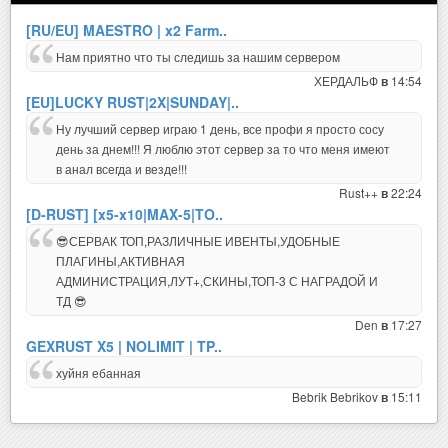
[RU/EU] MAESTRO | x2 Farm..
Нам приятно что ты следишь за нашим сервером
ХЕРДАЛЬФ
14:54
в
[EU]LUCKY RUST|2X|SUNDAY|..
Ну лучший сервер играю 1 день, все профи я просто сосу
день за днем!!! Я люблю этот сервер за то что меня имеют
в анал всегда и везде!!!
Rust++
22:24
в
[D-RUST] [x5-x10|MAX-5|TO..
😎СЕРВАК ТОП,РАЗЛИЧНЫЕ ИВЕНТЫ,УДОБНЫЕ
ПЛАГИНЫ,АКТИВНАЯ
АДМИНИСТРАЦИЯ,ЛУТ+,СКИНЫ,ТОП-3 С НАГРАДОЙ И
ТД 😎
Den
17:27
в
GEXRUST X5 | NOLIMIT | TP..
хуйня ебанная
Bebrik Bebrikov
15:11
в