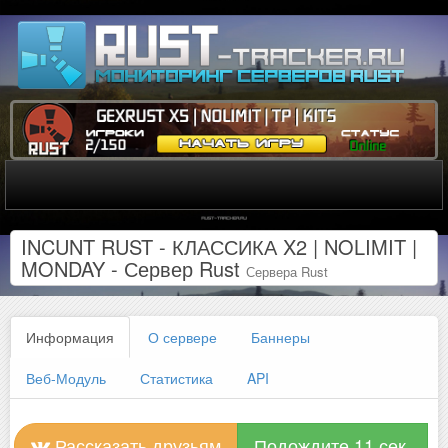
INCUNT RUST - КЛАССИКА X2 | NOLIMIT |
MONDAY - Сервер Rust
Сервера Rust
Информация
О сервере
Баннеры
Веб-Модуль
Статистика
API
Рассказать друзьям
Подождите 10 сек.