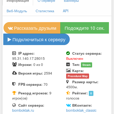
Информация
О сервере
Баннеры
Веб-Модуль
Статистика
API
Рассказать друзьям
Подождите 10 сек.
Подключиться к серверу
IP адрес:
Статус сервера:
95.31.140.17:28015
Выключен
Игроки:
0 из 0
Тип:
Steam
Карта:
Версия игры:
2594
Procedural Map
Размер карты:
FPS сервера:
70
4500м.
Рекорд игроков:
9
Рейтинг:
0
игрок(ов)
голосов
Сайт сервера:
ВКонтакте:
bomboklak.ru
bomboklak_classic