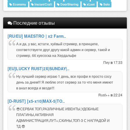
Economy
InstantCraft
DoorSharing
xLoot
Solo
Последние отзывы
[RU/EU] MAESTRO | x2 Farm..
А и да, у вас, кстати, хуёвый стример, в принципе,
соответствуете друг другу какой админ и сервер, такой и
стример, бб хуесоска на Хердальфе
Пиу
17:33
в
[EU]LUCKY RUST|2X|SUNDAY|..
Ну лучший сервер играю 1 день, все профи я просто сосу
день за днем!!! Я люблю этот сервер за то что меня имеют
в анал всегда и везде!!!
Rust++
22:24
в
[D-RUST] [x5-x10|MAX-5|TO..
😎СЕРВАК ТОП,РАЗЛИЧНЫЕ ИВЕНТЫ,УДОБНЫЕ
ПЛАГИНЫ,АКТИВНАЯ
АДМИНИСТРАЦИЯ,ЛУТ+,СКИНЫ,ТОП-3 С НАГРАДОЙ И
ТД 😎