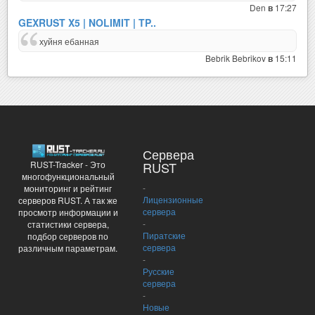
Den
17:27
в
GEXRUST X5 | NOLIMIT | TP..
хуйня ебанная
Bebrik Bebrikov
15:11
в
Сервера
RUST-Tracker - Это
RUST
многофункциональный
-
мониторинг и рейтинг
Лицензионные
серверов RUST. А так же
сервера
просмотр информации и
-
статистики сервера,
Пиратские
подбор серверов по
сервера
различным параметрам.
-
Русские
сервера
-
Новые