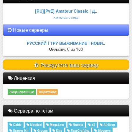
[RU][PvE] Amateur Classic | Д..
Как попасть сюда
Новые серверы
РУССКИЙ l ТРУ ВЫЖИВАНИЕ l НОВИ..
Онлайн:
0 из 100
Раскрутите ваш сервер
Лицензия
Лицензионные
Пиратские
Сервера по тегам
Oxide
Modded
MegaLoot
Russia
x2
AirDrop
Starter Kit
Groups
Kits
FastCrafting
Sleepers