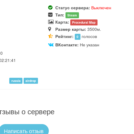
Статус сервера:
Выключен
Тип:
Steam
Карта:
Procedural Map
Размер карты:
3500м.
Рейтинг:
голосов
0
ВКонтакте:
Не указан
30
02:21:41
russia
airdrop
тзывы о сервере
Написать отзыв