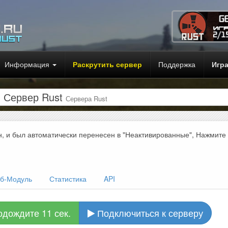
Информация
Раскрутить сервер
Поддержка
Игр
- Сервер Rust
Сервера Rust
н, и был автоматически перенесен в "Неактивированные", Нажмите
б-Модуль
Статистика
API
одождите 10 сек.
Подключиться к серверу