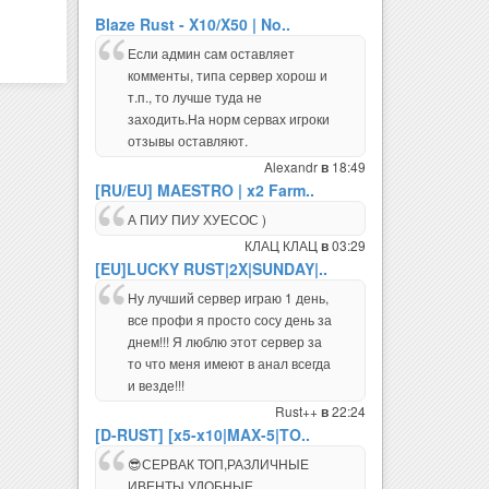
Blaze Rust - X10/X50 | No..
Если админ сам оставляет
комменты, типа сервер хорош и
т.п., то лучше туда не
заходить.На норм сервах игроки
отзывы оставляют.
Alexandr
18:49
в
[RU/EU] MAESTRO | x2 Farm..
А ПИУ ПИУ ХУЕСОС )
КЛАЦ КЛАЦ
03:29
в
[EU]LUCKY RUST|2X|SUNDAY|..
Ну лучший сервер играю 1 день,
все профи я просто сосу день за
днем!!! Я люблю этот сервер за
то что меня имеют в анал всегда
и везде!!!
Rust++
22:24
в
[D-RUST] [x5-x10|MAX-5|TO..
😎СЕРВАК ТОП,РАЗЛИЧНЫЕ
ИВЕНТЫ,УДОБНЫЕ
ПЛАГИНЫ,АКТИВНАЯ