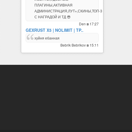
АДМИНИСТРАЦИЯ,ЛУТ+,СКИНЫ,ТОП-3
С НАГРАДОЙ И ТД 😎
Den
17:27
в
GEXRUST X5 | NOLIMIT | TP..
хуйня ебанная
Bebrik Bebrikov
15:11
в