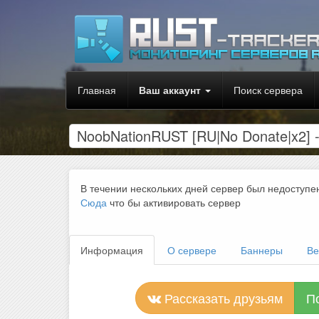
Главная
Ваш аккаунт
Поиск сервера
NoobNationRUST [RU|No Donate|x2] 
В течении нескольких дней сервер был недоступе
Сюда
что бы активировать сервер
Информация
О сервере
Баннеры
Ве
Рассказать друзьям
П