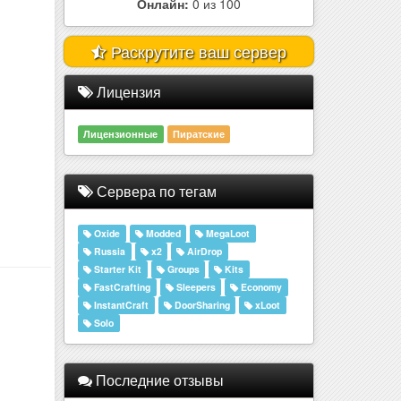
Раскрутите ваш сервер
Лицензия
Лицензионные
Пиратские
Сервера по тегам
Oxide
Modded
MegaLoot
Russia
x2
AirDrop
Starter Kit
Groups
Kits
FastCrafting
Sleepers
Economy
InstantCraft
DoorSharing
xLoot
Solo
Последние отзывы