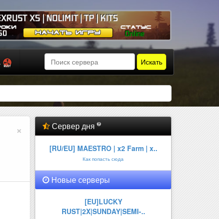
Искать
а
Сервер дня
×
[RU/EU] MAESTRO | x2 Farm | x..
Как попасть сюда
Новые серверы
GEXRUST X5 | NOLIMIT | TP | KI..
Онлайн:
2 из 150