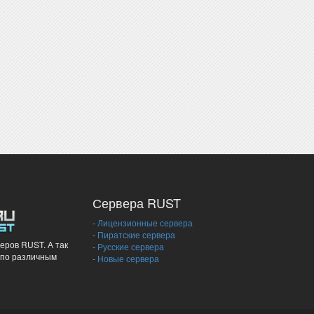
Сервера RUST
-
Лицензионные сервера
-
Пиратские сервера
еров RUST. А так
-
Русские сервера
 по различным
-
Новые сервера