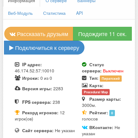
Информация
О сервере
Баннеры
Веб-Модуль
Статистика
API
Рассказать друзьям
Подождите 11 сек.
Подключиться к серверу
IP адрес:
Статус
46.174.52.57:10010
сервера:
Выключен
Игроки:
0 из 0
Тип:
Пиратский
Карта:
Версия игры:
2283
Procedural Map
Размер карты:
FPS сервера:
238
3000м.
Рекорд игроков:
12
Рейтинг:
0
игрок(ов)
голосов
ВКонтакте:
Не
Сайт сервера:
Не указан
указан