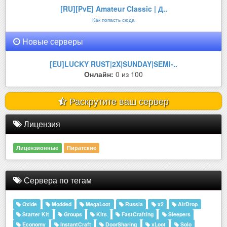
[RU][PvE] Amateur Classic | Д..
Как попасть сюда
Новые серверы
[EU]LUCKY RUST|2X|SUNDAY|SEMI-..
Онлайн:
0 из 100
Раскрутите ваш сервер
Лицензия
Лицензионные
Пиратские
Сервера по тегам
Oxide
Modded
MegaLoot
Russia
x2
AirDrop
Starter Kit
Groups
Kits
FastCrafting
Sleepers
Economy
InstantCraft
DoorSharing
xLoot
Solo