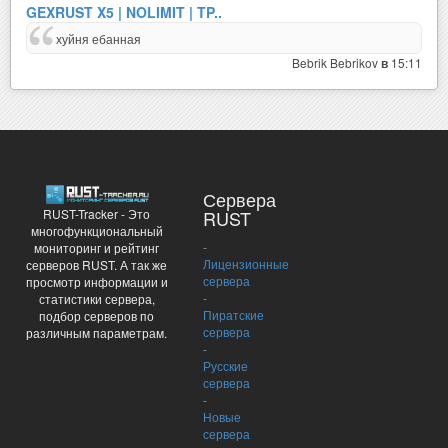
GEXRUST X5 | NOLIMIT | TP..
хуйня ебанная
Bebrik Bebrikov
15:11
в
Сервера
RUST-Tracker - Это
RUST
многофункциональный
-
мониторинг и рейтинг
Лицензионные
серверов RUST. А так же
сервера
просмотр информации и
-
статистики сервера,
Пиратские
подбор серверов по
сервера
различным параметрам.
-
Русские
сервера
-
Новые
сервера