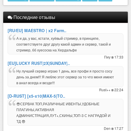
Последние отзывы
[RU/EU] MAESTRO | x2 Farm..
А и да, у вас, кстати, хуёвый стример, в принципе,
соответствуете друг другу какой админ и сервер, такой и
стример, бб хуесоска на Хердальфе
Пиу
17:33
в
[EU]LUCKY RUST|2X|SUNDAY|..
Ну лучший сервер играю 1 день, все профи я просто сосу
день за днем!!! Я люблю этот сервер за то что меня имеют
в анал всегда и везде!!!
Rust++
22:24
в
[D-RUST] [x5-x10|MAX-5|TO..
😎СЕРВАК ТОП,РАЗЛИЧНЫЕ ИВЕНТЫ,УДОБНЫЕ
ПЛАГИНЫ,АКТИВНАЯ
АДМИНИСТРАЦИЯ,ЛУТ+,СКИНЫ,ТОП-3 С НАГРАДОЙ И
ТД 😎
Den
17:27
в