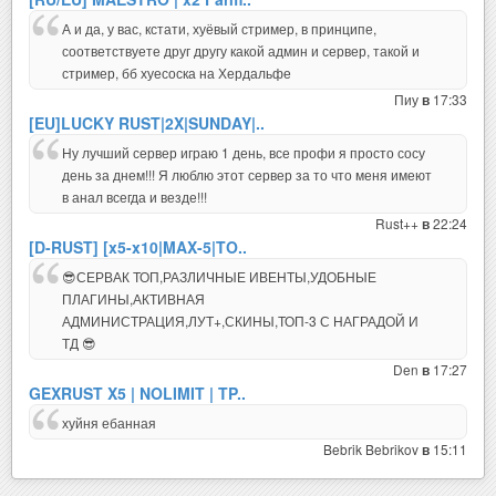
А и да, у вас, кстати, хуёвый стример, в принципе,
соответствуете друг другу какой админ и сервер, такой и
стример, бб хуесоска на Хердальфе
Пиу
17:33
в
[EU]LUCKY RUST|2X|SUNDAY|..
Ну лучший сервер играю 1 день, все профи я просто сосу
день за днем!!! Я люблю этот сервер за то что меня имеют
в анал всегда и везде!!!
Rust++
22:24
в
[D-RUST] [x5-x10|MAX-5|TO..
😎СЕРВАК ТОП,РАЗЛИЧНЫЕ ИВЕНТЫ,УДОБНЫЕ
ПЛАГИНЫ,АКТИВНАЯ
АДМИНИСТРАЦИЯ,ЛУТ+,СКИНЫ,ТОП-3 С НАГРАДОЙ И
ТД 😎
Den
17:27
в
GEXRUST X5 | NOLIMIT | TP..
хуйня ебанная
Bebrik Bebrikov
15:11
в