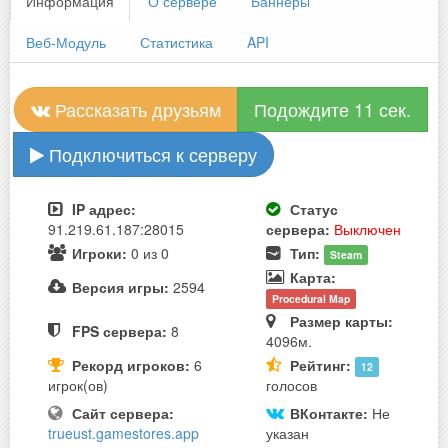
Информация
О сервере
Баннеры
Веб-Модуль
Статистика
API
Рассказать друзьям
Подождите 10 сек.
Подключиться к серверу
IP адрес:
Статус
91.219.61.187:28015
сервера:
Выключен
Игроки:
0 из 0
Тип:
Steam
Карта:
Версия игры:
2594
Procedural Map
Размер карты:
FPS сервера:
8
4096м.
Рекорд игроков:
6
Рейтинг:
12
игрок(ов)
голосов
Сайт сервера:
ВКонтакте:
Не
trueust.gamestores.app
указан