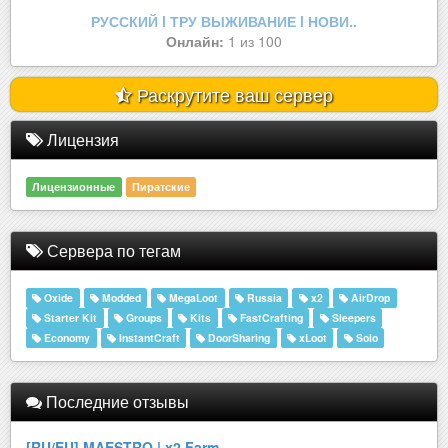
РУССКИЙ l ТРУ ВЫЖИВАНИЕ l НОВИ..
Онлайн:
1 из 100
Раскрутите ваш сервер
Лицензия
Лицензионные
Пиратские
Сервера по тегам
Oxide
Modded
MegaLoot
Russia
x2
AirDrop
Starter Kit
Groups
Kits
FastCrafting
Sleepers
Economy
InstantCraft
DoorSharing
xLoot
Solo
Последние отзывы
[RU/EU] MAESTRO | x2 Farm..