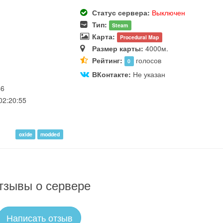
Статус сервера:
Выключен
Тип:
Steam
Карта:
Procedural Map
Размер карты:
4000м.
Рейтинг:
голосов
0
ВКонтакте:
Не указан
46
02:20:55
oxide
modded
тзывы о сервере
Написать отзыв