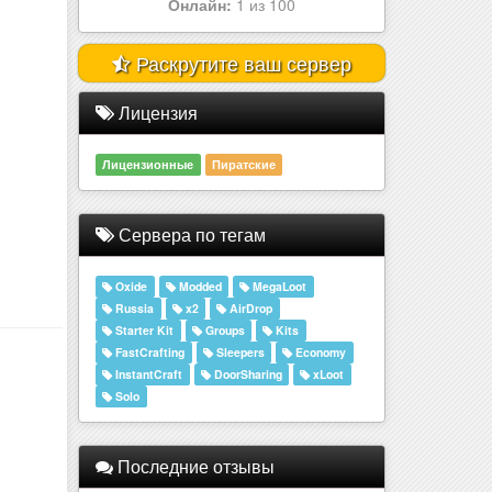
Онлайн:
1 из 100
Раскрутите ваш сервер
Лицензия
Лицензионные
Пиратские
Сервера по тегам
Oxide
Modded
MegaLoot
Russia
x2
AirDrop
Starter Kit
Groups
Kits
FastCrafting
Sleepers
Economy
InstantCraft
DoorSharing
xLoot
Solo
Последние отзывы