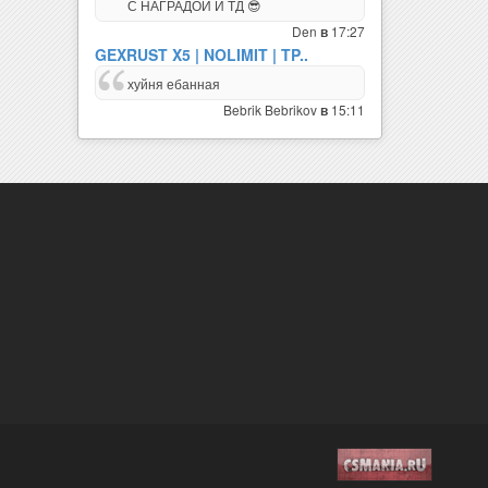
С НАГРАДОЙ И ТД 😎
Den
17:27
в
GEXRUST X5 | NOLIMIT | TP..
хуйня ебанная
Bebrik Bebrikov
15:11
в