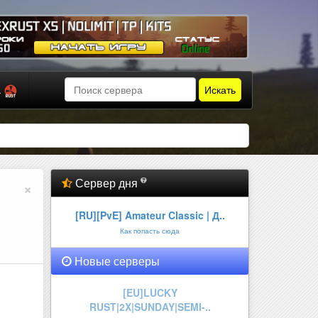
Искать
а
Сервер дня
×
[RU][PvE] Amateur Classic | Д..
Как попасть сюда
Новые серверы
РУССКИЙ l ТРУ ВЫЖИВАНИЕ l
НОВИ..