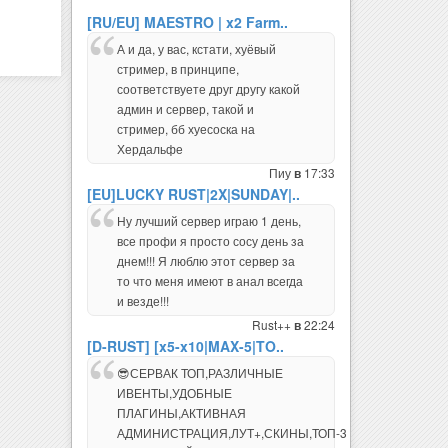
[RU/EU] MAESTRO | x2 Farm..
А и да, у вас, кстати, хуёвый
стример, в принципе,
соответствуете друг другу какой
админ и сервер, такой и
стример, бб хуесоска на
Хердальфе
Пиу
17:33
в
[EU]LUCKY RUST|2X|SUNDAY|..
Ну лучший сервер играю 1 день,
все профи я просто сосу день за
днем!!! Я люблю этот сервер за
то что меня имеют в анал всегда
и везде!!!
Rust++
22:24
в
[D-RUST] [x5-x10|MAX-5|TO..
😎СЕРВАК ТОП,РАЗЛИЧНЫЕ
ИВЕНТЫ,УДОБНЫЕ
ПЛАГИНЫ,АКТИВНАЯ
АДМИНИСТРАЦИЯ,ЛУТ+,СКИНЫ,ТОП-3