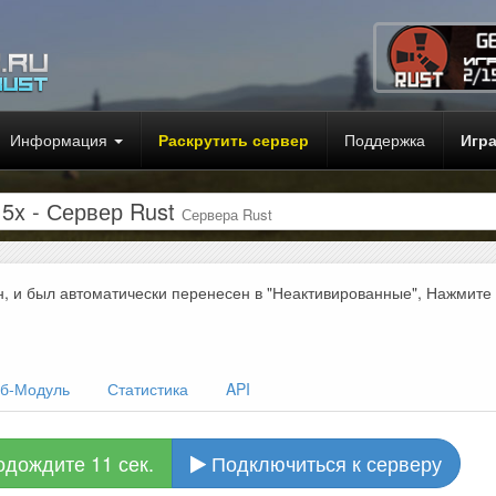
Информация
Раскрутить сервер
Поддержка
Игр
x - Сервер Rust
Сервера Rust
н, и был автоматически перенесен в "Неактивированные", Нажмите
б-Модуль
Статистика
API
одождите 10 сек.
Подключиться к серверу