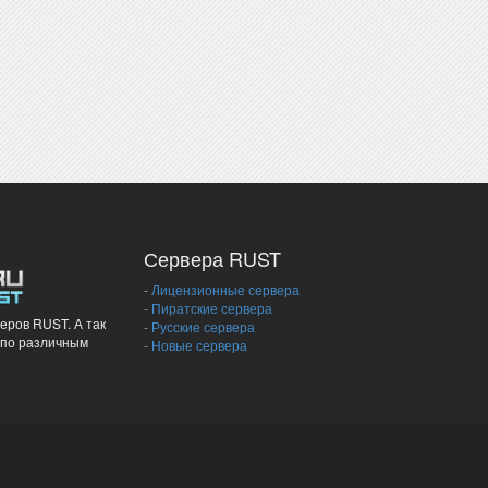
Сервера RUST
-
Лицензионные сервера
-
Пиратские сервера
еров RUST. А так
-
Русские сервера
 по различным
-
Новые сервера