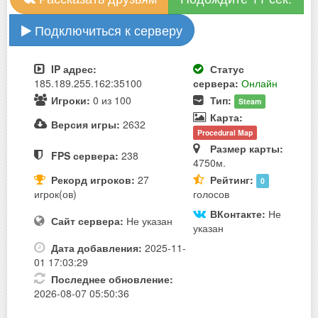
Подключиться к серверу
IP адрес:
Статус
185.189.255.162:35100
сервера:
Онлайн
Игроки:
0 из 100
Тип:
Steam
Карта:
Версия игры:
2632
Procedural Map
Размер карты:
FPS сервера:
238
4750м.
Рекорд игроков:
27
Рейтинг:
0
игрок(ов)
голосов
ВКонтакте:
Не
Сайт сервера:
Не указан
указан
Дата добавления:
2025-11-
01 17:03:29
Последнее обновление:
2026-08-07 05:50:36