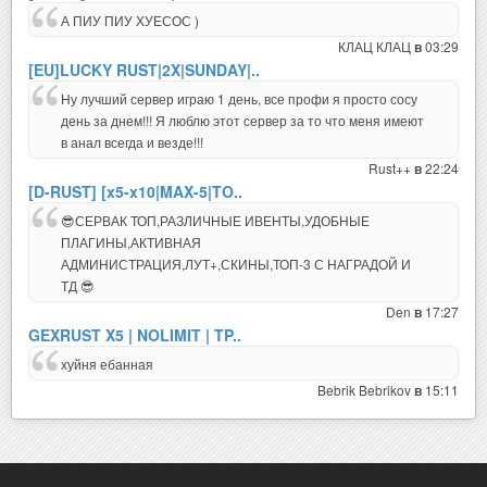
А ПИУ ПИУ ХУЕСОС )
КЛАЦ КЛАЦ
03:29
в
[EU]LUCKY RUST|2X|SUNDAY|..
Ну лучший сервер играю 1 день, все профи я просто сосу
день за днем!!! Я люблю этот сервер за то что меня имеют
в анал всегда и везде!!!
Rust++
22:24
в
[D-RUST] [x5-x10|MAX-5|TO..
😎СЕРВАК ТОП,РАЗЛИЧНЫЕ ИВЕНТЫ,УДОБНЫЕ
ПЛАГИНЫ,АКТИВНАЯ
АДМИНИСТРАЦИЯ,ЛУТ+,СКИНЫ,ТОП-3 С НАГРАДОЙ И
ТД 😎
Den
17:27
в
GEXRUST X5 | NOLIMIT | TP..
хуйня ебанная
Bebrik Bebrikov
15:11
в