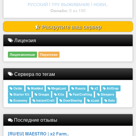
РУССКИЙ l ТРУ ВЫЖИВАНИЕ l НОВИ..
Онлайн:
0 из 100
Раскрутите ваш сервер
Лицензия
Лицензионные
Пиратские
Сервера по тегам
Oxide
Modded
MegaLoot
Russia
x2
AirDrop
Starter Kit
Groups
Kits
FastCrafting
Sleepers
Economy
InstantCraft
DoorSharing
xLoot
Solo
Последние отзывы
[RU/EU] MAESTRO | x2 Farm..