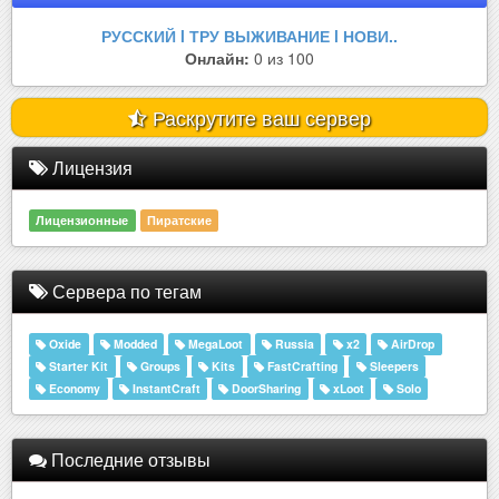
РУССКИЙ l ТРУ ВЫЖИВАНИЕ l НОВИ..
Онлайн:
0 из 100
Раскрутите ваш сервер
Лицензия
Лицензионные
Пиратские
Сервера по тегам
Oxide
Modded
MegaLoot
Russia
x2
AirDrop
Starter Kit
Groups
Kits
FastCrafting
Sleepers
Economy
InstantCraft
DoorSharing
xLoot
Solo
Последние отзывы