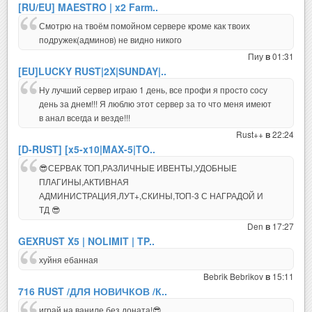
[RU/EU] MAESTRO | x2 Farm..
Смотрю на твоём помойном сервере кроме как твоих
подружек(админов) не видно никого
Пиу
01:31
в
[EU]LUCKY RUST|2X|SUNDAY|..
Ну лучший сервер играю 1 день, все профи я просто сосу
день за днем!!! Я люблю этот сервер за то что меня имеют
в анал всегда и везде!!!
Rust++
22:24
в
[D-RUST] [x5-x10|MAX-5|TO..
😎СЕРВАК ТОП,РАЗЛИЧНЫЕ ИВЕНТЫ,УДОБНЫЕ
ПЛАГИНЫ,АКТИВНАЯ
АДМИНИСТРАЦИЯ,ЛУТ+,СКИНЫ,ТОП-3 С НАГРАДОЙ И
ТД 😎
Den
17:27
в
GEXRUST X5 | NOLIMIT | TP..
хуйня ебанная
Bebrik Bebrikov
15:11
в
716 RUST /ДЛЯ НОВИЧКОВ /К..
играй на ваниле без доната!😎