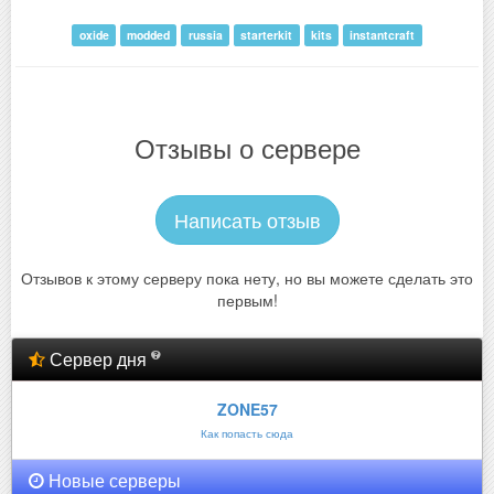
oxide
modded
russia
starterkit
kits
instantcraft
Отзывы о сервере
Написать отзыв
Отзывов к этому серверу пока нету, но вы можете сделать это
первым!
Сервер дня
ZONE57
Как попасть сюда
Новые серверы