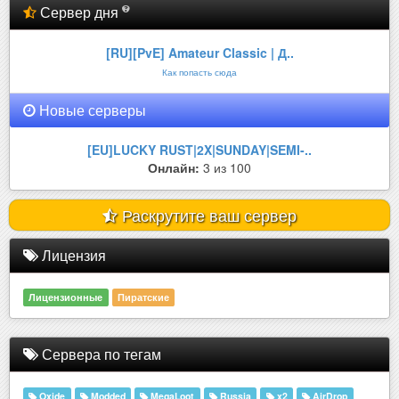
Сервер дня
[RU][PvE] Amateur Classic | Д..
Как попасть сюда
Новые серверы
[EU]LUCKY RUST|2X|SUNDAY|SEMI-..
Онлайн:
3 из 100
Раскрутите ваш сервер
Лицензия
Лицензионные
Пиратские
Сервера по тегам
Oxide
Modded
MegaLoot
Russia
x2
AirDrop