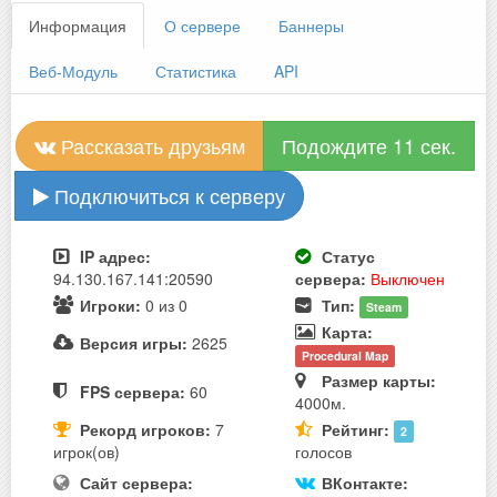
Информация
О сервере
Баннеры
Веб-Модуль
Статистика
API
Рассказать друзьям
Подождите 11 сек.
Подключиться к серверу
IP адрес:
Статус
94.130.167.141:20590
сервера:
Выключен
Игроки:
0 из 0
Тип:
Steam
Карта:
Версия игры:
2625
Procedural Map
Размер карты:
FPS сервера:
60
4000м.
Рекорд игроков:
7
Рейтинг:
2
игрок(ов)
голосов
Сайт сервера:
ВКонтакте: