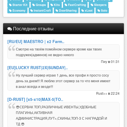
Starter Kit
Groups
Kits
FastCrafting
Sleepers
Economy
InstantCraft
DoorSharing
xLoot
Solo
Последние отзывы
[RU/EU] MAESTRO | x2 Farm..
Смотрю на твоём помойном сервере кроме как твоих
подружек(админов) не видно никого
Пиу
01:31
в
[EU]LUCKY RUST|2X|SUNDAY|..
Ну лучший сервер играю 1 день, все профи я просто сосу
день за днем!!! Я люблю этот сервер за то что меня имеют
в анал всегда и везде!!!
Rust++
22:24
в
[D-RUST] [x5-x10|MAX-5|TO..
😎СЕРВАК ТОП,РАЗЛИЧНЫЕ ИВЕНТЫ,УДОБНЫЕ
ПЛАГИНЫ,АКТИВНАЯ
АДМИНИСТРАЦИЯ,ЛУТ+,СКИНЫ,ТОП-3 С НАГРАДОЙ И
ТД 😎