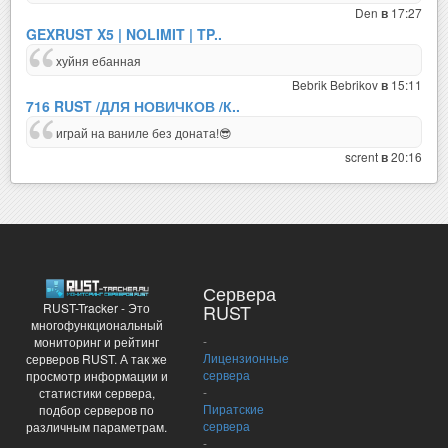
Den
17:27
в
GEXRUST X5 | NOLIMIT | TP..
хуйня ебанная
Bebrik Bebrikov
15:11
в
716 RUST /ДЛЯ НОВИЧКОВ /К..
играй на ваниле без доната!😎
scrent
20:16
в
Сервера
RUST-Tracker - Это
RUST
многофункциональный
-
мониторинг и рейтинг
Лицензионные
серверов RUST. А так же
сервера
просмотр информации и
-
статистики сервера,
Пиратские
подбор серверов по
сервера
различным параметрам.
-