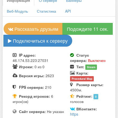
Информация
О сервере
Баннеры
Веб-Модуль
Статистика
API
Рассказать друзьям
Подождите 11 сек.
Подключиться к серверу
IP адрес:
Статус
46.174.53.223:27031
сервера:
Выключен
Игроки:
0 из 0
Тип:
Steam
Карта:
Версия игры:
2623
Procedural Map
Размер карты:
FPS сервера:
210
4500м.
Рекорд игроков:
6
Рейтинг:
0
игрок(ов)
голосов
ВКонтакте:
Сайт сервера:
Не указан
https