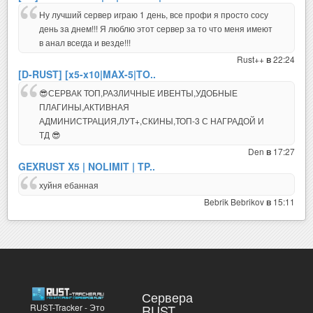
Ну лучший сервер играю 1 день, все профи я просто сосу
день за днем!!! Я люблю этот сервер за то что меня имеют
в анал всегда и везде!!!
Rust++
22:24
в
[D-RUST] [x5-x10|MAX-5|TO..
😎СЕРВАК ТОП,РАЗЛИЧНЫЕ ИВЕНТЫ,УДОБНЫЕ
ПЛАГИНЫ,АКТИВНАЯ
АДМИНИСТРАЦИЯ,ЛУТ+,СКИНЫ,ТОП-3 С НАГРАДОЙ И
ТД 😎
Den
17:27
в
GEXRUST X5 | NOLIMIT | TP..
хуйня ебанная
Bebrik Bebrikov
15:11
в
Сервера
RUST-Tracker - Это
RUST