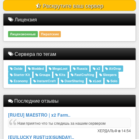
Раскрутите ваш сервер
Лицензия
Лицензионные
Пиратские
Сервера по тегам
Oxide
Modded
MegaLoot
Russia
x2
AirDrop
Starter Kit
Groups
Kits
FastCrafting
Sleepers
Economy
InstantCraft
DoorSharing
xLoot
Solo
Последние отзывы
[RU/EU] MAESTRO | x2 Farm..
Нам приятно что ты следишь за нашим сервером
ХЕРДАЛЬФ
14:54
в
[EU]LUCKY RUST|2X|SUNDAY|..