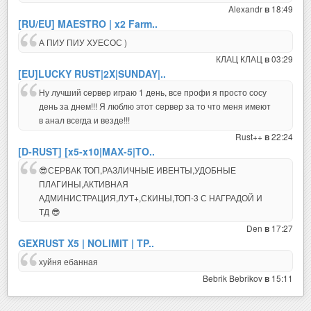
Alexandr
18:49
в
[RU/EU] MAESTRO | x2 Farm..
А ПИУ ПИУ ХУЕСОС )
КЛАЦ КЛАЦ
03:29
в
[EU]LUCKY RUST|2X|SUNDAY|..
Ну лучший сервер играю 1 день, все профи я просто сосу
день за днем!!! Я люблю этот сервер за то что меня имеют
в анал всегда и везде!!!
Rust++
22:24
в
[D-RUST] [x5-x10|MAX-5|TO..
😎СЕРВАК ТОП,РАЗЛИЧНЫЕ ИВЕНТЫ,УДОБНЫЕ
ПЛАГИНЫ,АКТИВНАЯ
АДМИНИСТРАЦИЯ,ЛУТ+,СКИНЫ,ТОП-3 С НАГРАДОЙ И
ТД 😎
Den
17:27
в
GEXRUST X5 | NOLIMIT | TP..
хуйня ебанная
Bebrik Bebrikov
15:11
в