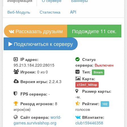
Информация
О сервере
Баннеры
Веб-Модуль
Статистика
API
Рассказать друзьям
Подождите 11 сек.
Подключиться к серверу
IP адрес:
Статус
95.213.184.220:28015
сервера:
Выключен
Игроки:
0 из 0
Тип:
Steam
Карта:
Версия игры:
2.2.4.3
c12m1_hilltop
Размер карты:
FPS сервера:
-
-м.
Рекорд игроков:
8
Рейтинг:
102
игрок(ов)
голосов
Сайт сервера:
world-
ВКонтакте:
games.survivalshop.org
club159446358