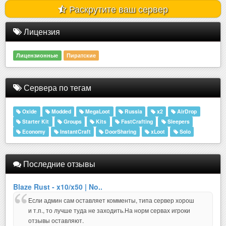
Раскрутите ваш сервер
Лицензия
Лицензионные
Пиратские
Сервера по тегам
Oxide
Modded
MegaLoot
Russia
x2
AirDrop
Starter Kit
Groups
Kits
FastCrafting
Sleepers
Economy
InstantCraft
DoorSharing
xLoot
Solo
Последние отзывы
Blaze Rust - x10/x50 | No..
Если админ сам оставляет комменты, типа сервер хорош
и т.п., то лучше туда не заходить.На норм сервах игроки
отзывы оставляют.