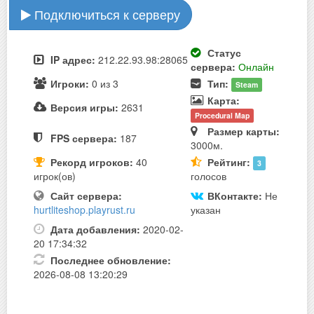
Подключиться к серверу
Статус
IP адрес:
212.22.93.98:28065
сервера:
Онлайн
Игроки:
0 из 3
Тип:
Steam
Карта:
Версия игры:
2631
Procedural Map
Размер карты:
FPS сервера:
187
3000м.
Рекорд игроков:
40
Рейтинг:
3
игрок(ов)
голосов
Сайт сервера:
ВКонтакте:
Не
hurtliteshop.playrust.ru
указан
Дата добавления:
2020-02-
20 17:34:32
Последнее обновление:
2026-08-08 13:20:29