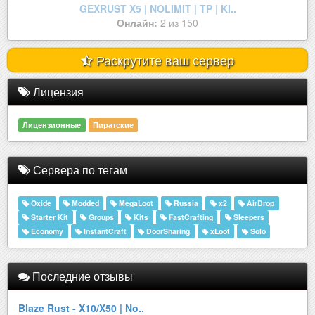
GEXRUST X5 | NOLIMIT | TP | KI..
Онлайн:
2 из 150
Раскрутите ваш сервер
Лицензия
Лицензионные
Пиратские
Сервера по тегам
Oxide
Modded
MegaLoot
Russia
x2
AirDrop
Starter Kit
Groups
Kits
FastCrafting
Sleepers
Economy
InstantCraft
DoorSharing
xLoot
Solo
Последние отзывы
Blaze Rust - X10/X50 | No..