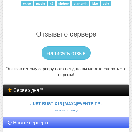
oxide
russia
x2
airdrop
starterkit
kits
solo
Отзывы о сервере
Написать отзыв
Отзывов к этому серверу пока нету, но вы можете сделать это
первым!
Сервер дня
JUST RUST X15 [MAX3|EVENTS|TP..
Как попасть сюда
Новые серверы