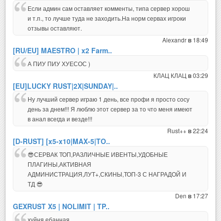
Если админ сам оставляет комменты, типа сервер хорош
и т.п., то лучше туда не заходить.На норм сервах игроки
отзывы оставляют.
Alexandr
18:49
в
[RU/EU] MAESTRO | x2 Farm..
А ПИУ ПИУ ХУЕСОС )
КЛАЦ КЛАЦ
03:29
в
[EU]LUCKY RUST|2X|SUNDAY|..
Ну лучший сервер играю 1 день, все профи я просто сосу
день за днем!!! Я люблю этот сервер за то что меня имеют
в анал всегда и везде!!!
Rust++
22:24
в
[D-RUST] [x5-x10|MAX-5|TO..
😎СЕРВАК ТОП,РАЗЛИЧНЫЕ ИВЕНТЫ,УДОБНЫЕ
ПЛАГИНЫ,АКТИВНАЯ
АДМИНИСТРАЦИЯ,ЛУТ+,СКИНЫ,ТОП-3 С НАГРАДОЙ И
ТД 😎
Den
17:27
в
GEXRUST X5 | NOLIMIT | TP..
хуйня ебанная