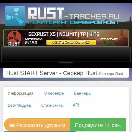
Rust START Server - Сервер Rust
Сервера Rust
Информация
О сервере
Баннеры
Веб-Модуль
Статистика
API
Рассказать друзьям
Подождите 10 сек.