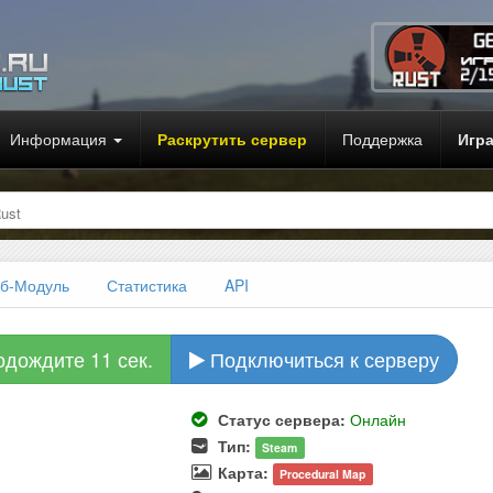
Информация
Раскрутить сервер
Поддержка
Игр
ust
б-Модуль
Статистика
API
одождите 10 сек.
Подключиться к серверу
Статус сервера:
Онлайн
Тип:
Steam
Карта:
Procedural Map