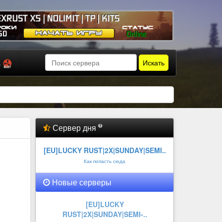
Искать
а
Сервер дня
[EU]LUCKY RUST|2X|SUNDAY|SEMI..
Как попасть сюда
Новые серверы
GEXRUST X5 | NOLIMIT | TP | KI..
Онлайн:
2 из 150