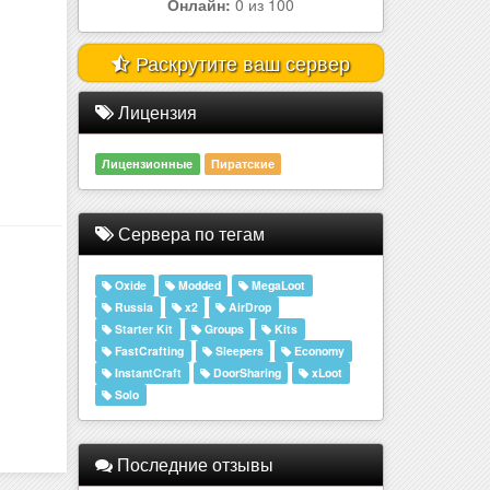
Раскрутите ваш сервер
Лицензия
Лицензионные
Пиратские
Сервера по тегам
Oxide
Modded
MegaLoot
Russia
x2
AirDrop
Starter Kit
Groups
Kits
FastCrafting
Sleepers
Economy
InstantCraft
DoorSharing
xLoot
Solo
Последние отзывы