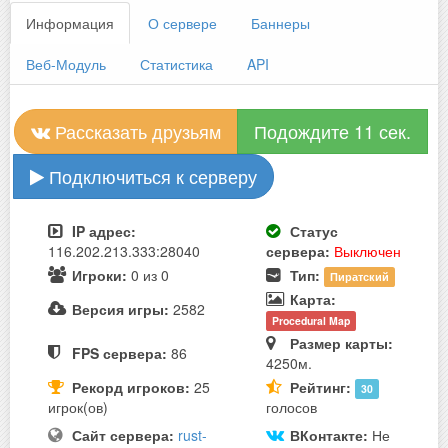
Информация
О сервере
Баннеры
Веб-Модуль
Статистика
API
Рассказать друзьям
Подождите 11 сек.
Подключиться к серверу
IP адрес:
Статус
116.202.213.333:28040
сервера:
Выключен
Игроки:
0 из 0
Тип:
Пиратский
Карта:
Версия игры:
2582
Procedural Map
Размер карты:
FPS сервера:
86
4250м.
Рекорд игроков:
25
Рейтинг:
30
игрок(ов)
голосов
Сайт сервера:
rust-
ВКонтакте:
Не