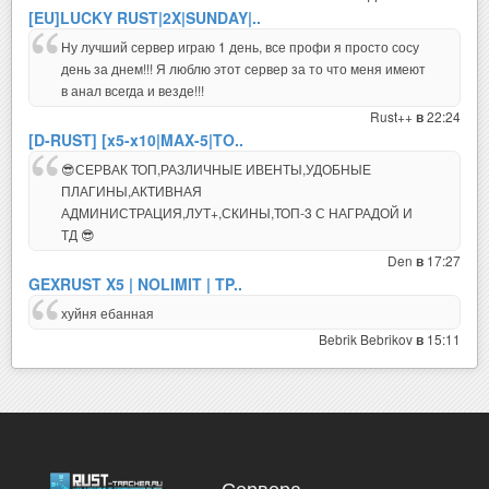
[EU]LUCKY RUST|2X|SUNDAY|..
Ну лучший сервер играю 1 день, все профи я просто сосу
день за днем!!! Я люблю этот сервер за то что меня имеют
в анал всегда и везде!!!
Rust++
22:24
в
[D-RUST] [x5-x10|MAX-5|TO..
😎СЕРВАК ТОП,РАЗЛИЧНЫЕ ИВЕНТЫ,УДОБНЫЕ
ПЛАГИНЫ,АКТИВНАЯ
АДМИНИСТРАЦИЯ,ЛУТ+,СКИНЫ,ТОП-3 С НАГРАДОЙ И
ТД 😎
Den
17:27
в
GEXRUST X5 | NOLIMIT | TP..
хуйня ебанная
Bebrik Bebrikov
15:11
в
Сервера