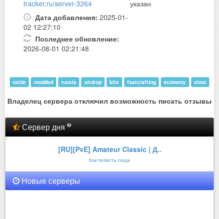
tracker.ru/server-3264
указан
Дата добавления:
2025-01-
02 12:27:10
Последнее обновление:
2026-08-01 02:21:48
oxide
modded
russia
airdrop
kits
fastcrafting
economy
xloot
Владелец сервера отключил возможность писать отзывы
Сервер дня
[RU][PvE] Amateur Classic | Д..
Как попасть сюда
Новые серверы
РУССКИЙ l ТРУ ВЫЖИВАНИЕ l НОВИ..
Онлайн:
1 из 100