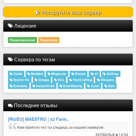
Раскрутите ваш сервер
Лицензия
Лицензионные
Пиратские
Сервера по тегам
Oxide
Modded
MegaLoot
Russia
x2
AirDrop
Starter Kit
Groups
Kits
FastCrafting
Sleepers
Economy
InstantCraft
DoorSharing
xLoot
Solo
Последние отзывы
[RU/EU] MAESTRO | x2 Farm..
Нам приятно что ты следишь за нашим сервером
ХЕРДАЛЬФ
14:54
в